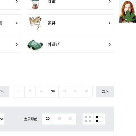
野電
剤
家具
外遊び
前へ
次へ
1
2
...
38
39
40
41
表示形式
20
40
60