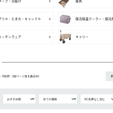
タープ・日除け
寝具
グリル・たき火・キャンドル
保冷保温クーラー・保冷
キッチンウェア
キャリー
1〜 760件（38ページ⽬を表⽰中）