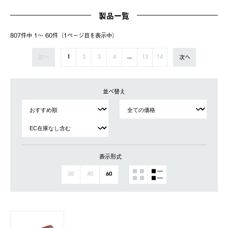
製品一覧
807件中 1〜 60件（1ページ⽬を表⽰中）
前へ
次へ
1
2
3
4
...
13
14
並べ替え
表示形式
20
40
60