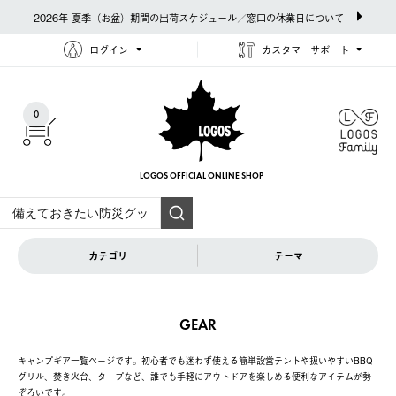
2026年 夏季（お盆）期間の出荷スケジュール／窓口の休業日について
ログイン
カスタマーサポート
0
LOGOS OFFICIAL
ONLINE SHOP
カテゴリ
テーマ
GEAR
キャンプギア一覧ページです。初心者でも迷わず使える簡単設営テントや扱いやすいBBQ
グリル、焚き火台、タープなど、誰でも手軽にアウトドアを楽しめる便利なアイテムが勢
ぞろいです。