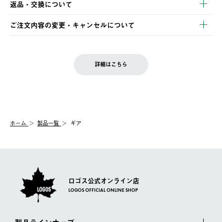
返品・交換について
ご注文・ご入金完了より2営業日以内に商品を発送いたします。
・Pay-easy決済
※お客様都合の場合
土日祝の発送はございませんので、木曜日以降のご注文は週明け
ご注文内容の変更・キャンセルについて
の発送となる場合がございます。
ご注文完了後、変更・キャンセルの個別のご対応はお受けできま
【返品】
※予約販売・長期連休期間中のご注文は除く（別途スケジュール
せん。
商品到着後7日以内にご連絡ください。
をご案内いたします。）
LOGOS FAMILY会員の方は、会員マイページ内 購入履歴画面に
お客様都合の返品にかかる送料は、お客様ご負担とさせていただ
詳細はこちら
『注文をキャンセルする』ボタンが表示されている場合のみ、発
きます。
【配送時間指定】
送手配前のためサイト上よりご注文キャンセルが可能です。
ご注文の際、ご注文内容確認画面にて配送時間指定が可能です。
【交換】
配送時間指定がない場合は、最短でのお届けとなります。
システム上、商品の交換（同一商品のカラー・サイズ交換を含
む）は受け付けておりません。
【配送業者】
ホーム
製品一覧
ギア
一度お手元の商品を返品いただき、ご希望商品を再注文してくだ
佐川急便にて配送されます。
さい。
ロゴス公式オンライン店
LOGOS OFFICIAL ONLINE SHOP