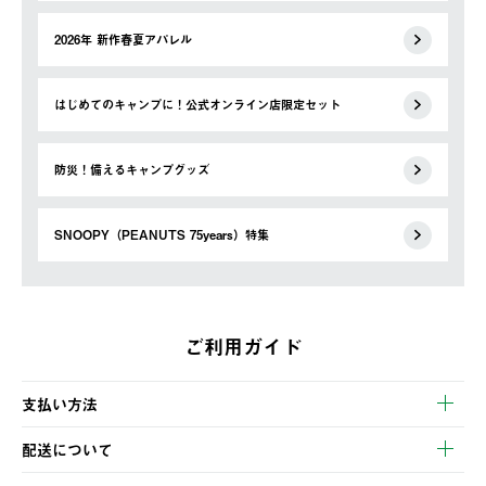
2026年 新作春夏アパレル
はじめてのキャンプに！公式オンライン店限定セット
防災！備えるキャンプグッズ
SNOOPY（PEANUTS 75years）特集
ご利用ガイド
支払い方法
以下のいずれかの方法でお支払いいただけます。
配送について
・クレジットカード決済
【発送スケジュール】
・コンビニ決済