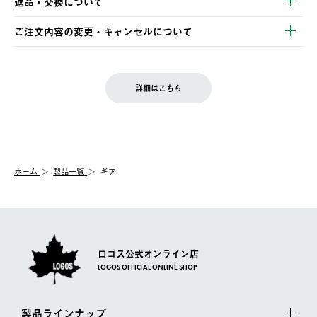
返品・交換について
ご注文・ご入金完了より2営業日以内に商品を発送いたします。
・Pay-easy決済
※お客様都合の場合
土日祝の発送はございませんので、木曜日以降のご注文は週明け
ご注文内容の変更・キャンセルについて
の発送となる場合がございます。
ご注文完了後、変更・キャンセルの個別のご対応はお受けできま
【返品】
※予約販売・長期連休期間中のご注文は除く（別途スケジュール
せん。
商品到着後7日以内にご連絡ください。
をご案内いたします。）
LOGOS FAMILY会員の方は、会員マイページ内 購入履歴画面に
お客様都合の返品にかかる送料は、お客様ご負担とさせていただ
詳細はこちら
『注文をキャンセルする』ボタンが表示されている場合のみ、発
きます。
【配送時間指定】
送手配前のためサイト上よりご注文キャンセルが可能です。
ご注文の際、ご注文内容確認画面にて配送時間指定が可能です。
【交換】
配送時間指定がない場合は、最短でのお届けとなります。
システム上、商品の交換（同一商品のカラー・サイズ交換を含
む）は受け付けておりません。
【配送業者】
ホーム
製品一覧
ギア
一度お手元の商品を返品いただき、ご希望商品を再注文してくだ
佐川急便にて配送されます。
さい。
ロゴス公式オンライン店
LOGOS OFFICIAL ONLINE SHOP
製品ラインナップ