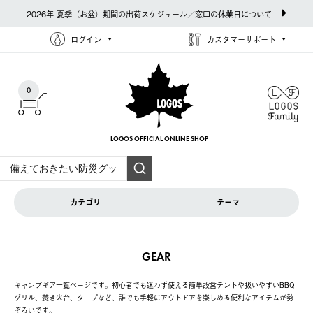
2026年 夏季（お盆）期間の出荷スケジュール／窓口の休業日について
ログイン
カスタマーサポート
0
LOGOS OFFICIAL
ONLINE SHOP
カテゴリ
テーマ
GEAR
キャンプギア一覧ページです。初心者でも迷わず使える簡単設営テントや扱いやすいBBQ
グリル、焚き火台、タープなど、誰でも手軽にアウトドアを楽しめる便利なアイテムが勢
ぞろいです。