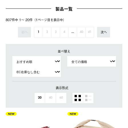
製品一覧
807件中 1〜 20件（1ページ⽬を表⽰中）
前へ
次へ
1
2
3
4
...
40
41
並べ替え
表示形式
20
40
60
NEW
NEW