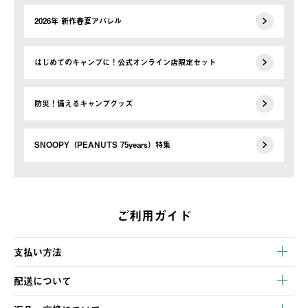
2026年 新作春夏アパレル
はじめてのキャンプに！公式オンライン店限定セット
防災！備えるキャンプグッズ
SNOOPY（PEANUTS 75years）特集
ご利用ガイド
支払い方法
以下のいずれかの方法でお支払いいただけます。
配送について
・クレジットカード決済
【発送スケジュール】
・コンビニ決済