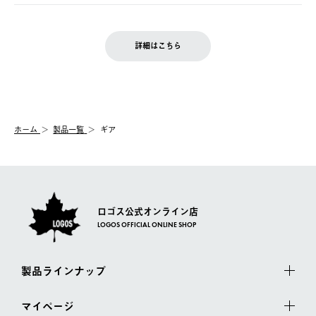
ご注文完了後、変更・キャンセルの個別のご対応はお受けできま
【返品】
※予約販売・長期連休期間中のご注文は除く（別途スケジュール
せん。
商品到着後7日以内にご連絡ください。
をご案内いたします。）
LOGOS FAMILY会員の方は、会員マイページ内 購入履歴画面に
お客様都合の返品にかかる送料は、お客様ご負担とさせていただ
詳細はこちら
『注文をキャンセルする』ボタンが表示されている場合のみ、発
きます。
【配送時間指定】
送手配前のためサイト上よりご注文キャンセルが可能です。
ご注文の際、ご注文内容確認画面にて配送時間指定が可能です。
【交換】
配送時間指定がない場合は、最短でのお届けとなります。
システム上、商品の交換（同一商品のカラー・サイズ交換を含
む）は受け付けておりません。
【配送業者】
ホーム
製品一覧
ギア
一度お手元の商品を返品いただき、ご希望商品を再注文してくだ
佐川急便にて配送されます。
さい。
ロゴス公式オンライン店
LOGOS OFFICIAL ONLINE SHOP
製品ラインナップ
マイページ