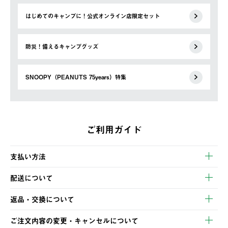
はじめてのキャンプに！公式オンライン店限定セット
防災！備えるキャンプグッズ
SNOOPY（PEANUTS 75years）特集
ご利用ガイド
支払い方法
以下のいずれかの方法でお支払いいただけます。
配送について
・クレジットカード決済
【発送スケジュール】
・コンビニ決済
返品・交換について
ご注文・ご入金完了より2営業日以内に商品を発送いたします。
・Pay-easy決済
※お客様都合の場合
土日祝の発送はございませんので、木曜日以降のご注文は週明け
ご注文内容の変更・キャンセルについて
の発送となる場合がございます。