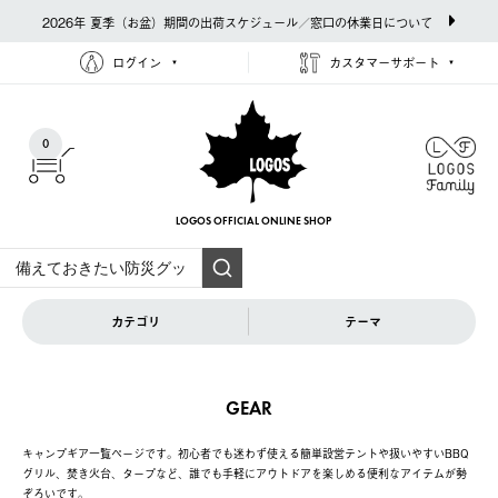
2026年 夏季（お盆）期間の出荷スケジュール／窓口の休業日について
ログイン
カスタマーサポート
0
LOGOS OFFICIAL
ONLINE SHOP
カテゴリ
テーマ
GEAR
キャンプギア一覧ページです。初心者でも迷わず使える簡単設営テントや扱いやすいBBQ
グリル、焚き火台、タープなど、誰でも手軽にアウトドアを楽しめる便利なアイテムが勢
ぞろいです。