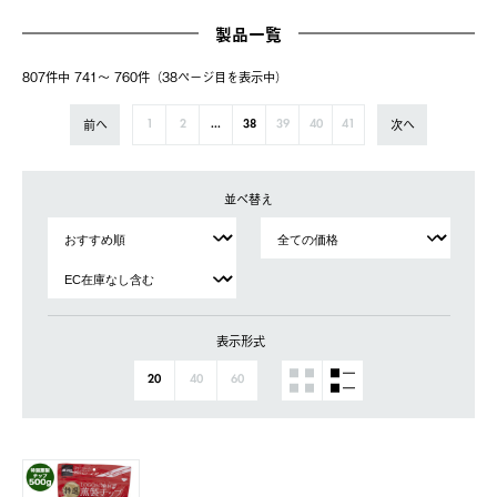
製品一覧
807件中 741〜 760件（38ページ⽬を表⽰中）
前へ
次へ
1
2
...
38
39
40
41
並べ替え
表示形式
20
40
60