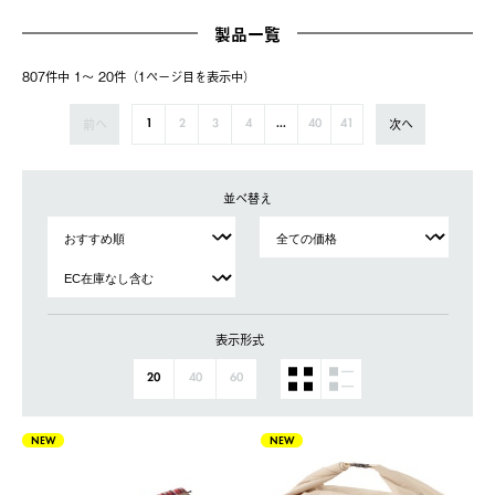
製品一覧
807件中 1〜 20件（1ページ⽬を表⽰中）
前へ
次へ
1
2
3
4
...
40
41
並べ替え
表示形式
20
40
60
NEW
NEW