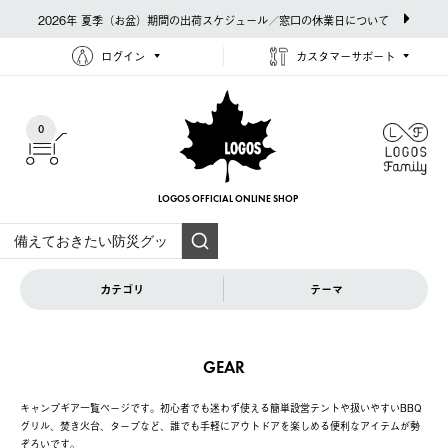
2026年 夏季（お盆）期間の出荷スケジュール／窓口の休業日について
ログイン
カスタマーサポート
0
LOGOS OFFICIAL
ONLINE SHOP
カテゴリ
テーマ
GEAR
キャンプギア一覧ページです。初心者でも迷わず使える簡単設営テントや扱いやすいBBQ
グリル、焚き火台、タープなど、誰でも手軽にアウトドアを楽しめる便利なアイテムが勢
ぞろいです。