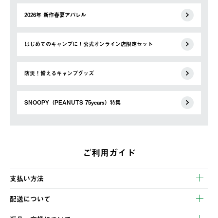
2026年 新作春夏アパレル
はじめてのキャンプに！公式オンライン店限定セット
防災！備えるキャンプグッズ
SNOOPY（PEANUTS 75years）特集
ご利用ガイド
支払い方法
以下のいずれかの方法でお支払いいただけます。
配送について
・クレジットカード決済
【発送スケジュール】
・コンビニ決済