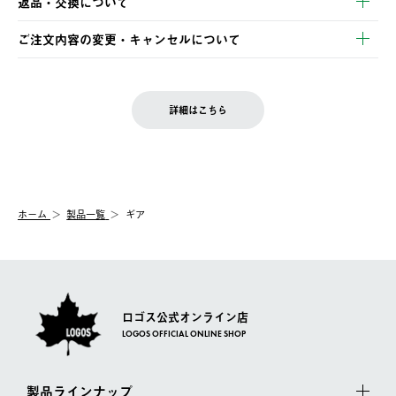
返品・交換について
ご注文・ご入金完了より2営業日以内に商品を発送いたします。
・Pay-easy決済
※お客様都合の場合
土日祝の発送はございませんので、木曜日以降のご注文は週明け
ご注文内容の変更・キャンセルについて
の発送となる場合がございます。
ご注文完了後、変更・キャンセルの個別のご対応はお受けできま
【返品】
※予約販売・長期連休期間中のご注文は除く（別途スケジュール
せん。
商品到着後7日以内にご連絡ください。
をご案内いたします。）
LOGOS FAMILY会員の方は、会員マイページ内 購入履歴画面に
お客様都合の返品にかかる送料は、お客様ご負担とさせていただ
詳細はこちら
『注文をキャンセルする』ボタンが表示されている場合のみ、発
きます。
【配送時間指定】
送手配前のためサイト上よりご注文キャンセルが可能です。
ご注文の際、ご注文内容確認画面にて配送時間指定が可能です。
【交換】
配送時間指定がない場合は、最短でのお届けとなります。
システム上、商品の交換（同一商品のカラー・サイズ交換を含
む）は受け付けておりません。
【配送業者】
ホーム
製品一覧
ギア
一度お手元の商品を返品いただき、ご希望商品を再注文してくだ
佐川急便にて配送されます。
さい。
ロゴス公式オンライン店
LOGOS OFFICIAL ONLINE SHOP
製品ラインナップ