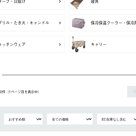
タープ・日除け
寝具
グリル・たき火・キャンドル
保冷保温クーラー・保冷
キッチンウェア
キャリー
 40件（1ページ⽬を表⽰中）