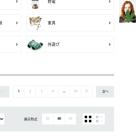
野電
剤
家具
外遊び
前へ
次へ
1
2
3
4
...
20
21
表示形式
20
40
60