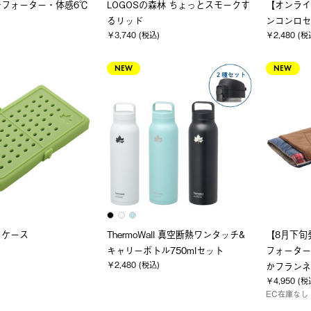
ンフォーター・体感6℃
LOGOSの森林 ちょっとスモークす
【オンライ
るリッド
ンコンロセ
￥3,740 (税込)
￥2,480 (税
NEW
NEW
トケース
ThermoWall 真空断熱ワンタッチ&
【8月下旬
キャリーボトル750mlセット
フォーター
￥2,480 (税込)
かフランネ
￥4,950 (税
EC在庫なし