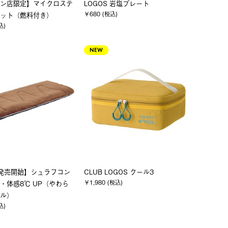
ン店限定】マイクロステ
LOGOS 岩塩プレート
￥680 (税込)
ット（燃料付き）
込)
NEW
発売開始】シュラフコン
CLUB LOGOS クール3
￥1,980 (税込)
・体感8℃ UP（やわら
ル）
込)