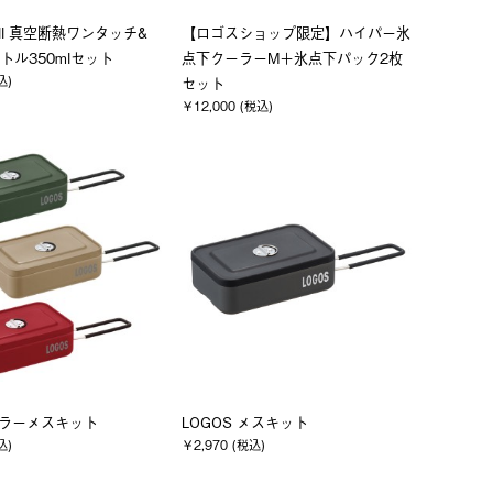
Wall 真空断熱ワンタッチ&
【ロゴスショップ限定】ハイパー氷
トル350mlセット
点下クーラーM＋氷点下パック2枚
込)
セット
￥12,000 (税込)
 カラーメスキット
LOGOS メスキット
込)
￥2,970 (税込)