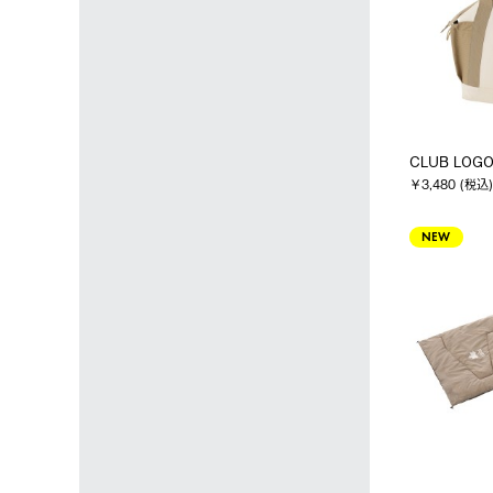
CLUB LO
￥3,480 (税込)
NEW