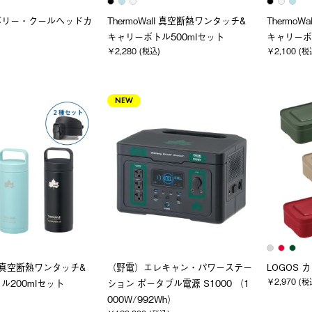
バリー・クールヘッドカ
ThermoWall 真空断熱ワンタッチ&
Thermo
キャリーボトル500mlセット
キャリーボ
￥2,280 (税込)
￥2,100 (税
NEW
ll 真空断熱ワンタッチ&
（野電）エレキャン・パワーステー
LOGOS
￥2,970 (税
ル200mlセット
ション ポータブル電源 S1000 （1
000W/992Wh）