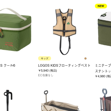
NEW
キッズ
OS クール6
LOGOS KIDSフローティングベスト
ミニテーブル
￥5,940 (税込)
ステントッ
EC在庫なし
￥4,980 (税