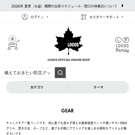
2026年 夏季（お盆）期間の出荷スケジュール／窓口の休業日について
ログイン
カスタマーサポート
0
LOGOS OFFICIAL
ONLINE SHOP
カテゴリ
テーマ
GEAR
キャンプギア一覧ページです。初心者でも迷わず使える簡単設営テントや扱いやすいBBQ
グリル、焚き火台、タープなど、誰でも手軽にアウトドアを楽しめる便利なアイテムが勢
ぞろいです。