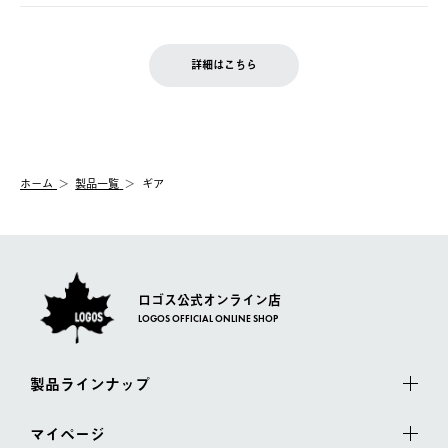
ご注文完了後、変更・キャンセルの個別のご対応はお受けできま
【返品】
※予約販売・長期連休期間中のご注文は除く（別途スケジュール
せん。
商品到着後7日以内にご連絡ください。
をご案内いたします。）
LOGOS FAMILY会員の方は、会員マイページ内 購入履歴画面に
お客様都合の返品にかかる送料は、お客様ご負担とさせていただ
詳細はこちら
『注文をキャンセルする』ボタンが表示されている場合のみ、発
きます。
【配送時間指定】
送手配前のためサイト上よりご注文キャンセルが可能です。
ご注文の際、ご注文内容確認画面にて配送時間指定が可能です。
【交換】
配送時間指定がない場合は、最短でのお届けとなります。
システム上、商品の交換（同一商品のカラー・サイズ交換を含
む）は受け付けておりません。
【配送業者】
ホーム
製品一覧
ギア
一度お手元の商品を返品いただき、ご希望商品を再注文してくだ
佐川急便にて配送されます。
さい。
ロゴス公式オンライン店
LOGOS OFFICIAL ONLINE SHOP
製品ラインナップ
マイページ