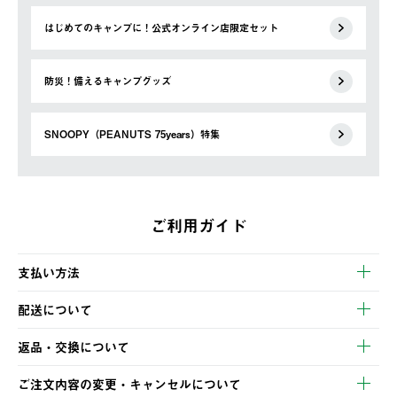
はじめてのキャンプに！公式オンライン店限定セット
防災！備えるキャンプグッズ
SNOOPY（PEANUTS 75years）特集
ご利用ガイド
支払い方法
以下のいずれかの方法でお支払いいただけます。
配送について
・クレジットカード決済
【発送スケジュール】
・コンビニ決済
返品・交換について
ご注文・ご入金完了より2営業日以内に商品を発送いたします。
・Pay-easy決済
※お客様都合の場合
土日祝の発送はございませんので、木曜日以降のご注文は週明け
ご注文内容の変更・キャンセルについて
の発送となる場合がございます。