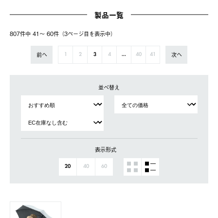
製品一覧
807件中 41〜 60件（3ページ⽬を表⽰中）
前へ
次へ
1
2
3
4
...
40
41
並べ替え
表示形式
20
40
60