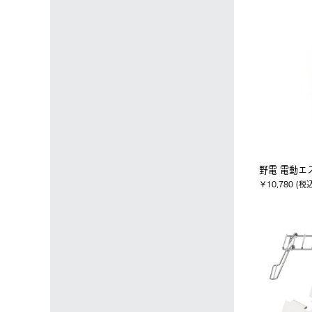
野電 電動エ
￥10,780 (税