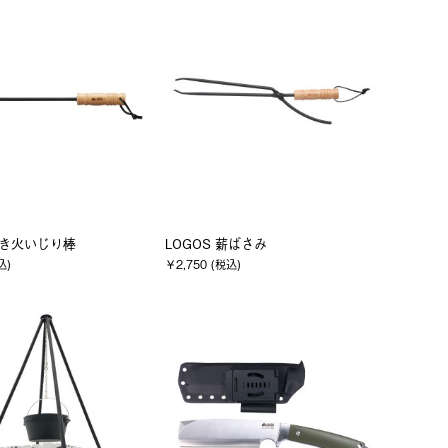
 たき火いじり棒
LOGOS 薪ばさみ
込)
￥2,750 (税込)