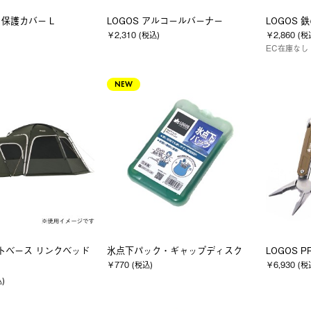
保護カバー L
LOGOS アルコールバーナー
LOGOS 
￥2,310 (税込)
￥2,860 (税
EC在庫なし
NEW
クトベース リンクベッド
氷点下パック・ギャップディスク
LOGOS 
￥770 (税込)
￥6,930 (税
込)