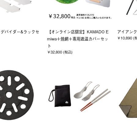
・デバイダー&ラックセ
【オンライン店限定】KAMADO E
アイアンク
￥10,890 (
miwa＋焼網＋専用遮温カバーセッ
ト
￥32,800 (税込)