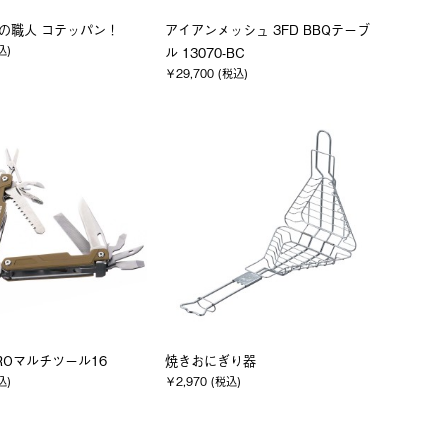
鉄の職人 コテッパン！
アイアンメッシュ 3FD BBQテーブ
込)
ル 13070-BC
￥29,700 (税込)
PROマルチツール16
焼きおにぎり器
込)
￥2,970 (税込)