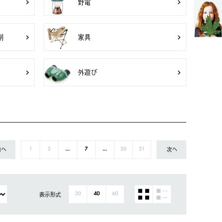
野電
剤
家具
外遊び
前へ
次へ
1
2
...
7
...
20
21
表示形式
20
40
60