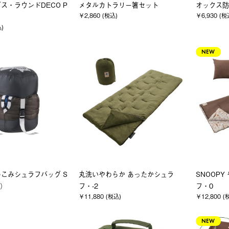
ス・ラウンドDECO P
メタルカトラリー箸セット
オックス防
￥2,860 (税込)
￥6,930 (税
込)
NEW
こみシュラフバッグ S
丸洗いやわらか あったかシュラ
SNOOP
用）
フ・-2
フ・0
￥11,880 (税込)
￥12,800 (
NEW