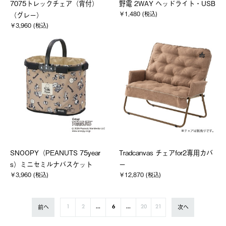
7075トレックチェア（背付）
野電 2WAY ヘッドライト・USB
￥1,480 (税込)
（グレー）
￥3,960 (税込)
SNOOPY（PEANUTS 75year
Tradcanvas チェアfor2専用カバ
s）ミニセミルナバスケット
ー
￥3,960 (税込)
￥12,870 (税込)
前へ
次へ
1
2
...
6
...
20
21