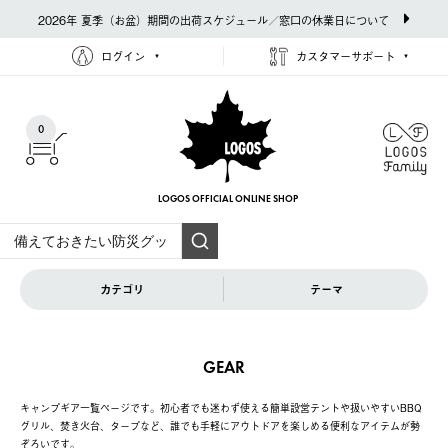
2026年 夏季（お盆）期間の出荷スケジュール／窓口の休業日について
ログイン
カスタマーサポート
0
LOGOS OFFICIAL
ONLINE SHOP
カテゴリ
テーマ
GEAR
キャンプギア一覧ページです。初心者でも迷わず使える簡単設営テントや扱いやすいBBQ
グリル、焚き火台、タープなど、誰でも手軽にアウトドアを楽しめる便利なアイテムが勢
ぞろいです。