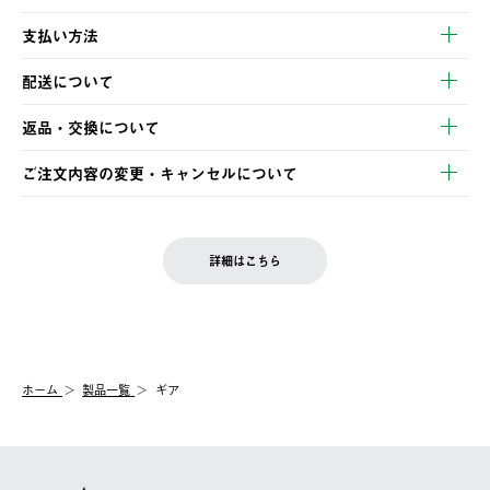
支払い方法
以下のいずれかの方法でお支払いいただけます。
配送について
・クレジットカード決済
【発送スケジュール】
・コンビニ決済
返品・交換について
ご注文・ご入金完了より2営業日以内に商品を発送いたします。
・Pay-easy決済
※お客様都合の場合
土日祝の発送はございませんので、木曜日以降のご注文は週明け
ご注文内容の変更・キャンセルについて
の発送となる場合がございます。
ご注文完了後、変更・キャンセルの個別のご対応はお受けできま
【返品】
※予約販売・長期連休期間中のご注文は除く（別途スケジュール
せん。
商品到着後7日以内にご連絡ください。
をご案内いたします。）
LOGOS FAMILY会員の方は、会員マイページ内 購入履歴画面に
お客様都合の返品にかかる送料は、お客様ご負担とさせていただ
詳細はこちら
『注文をキャンセルする』ボタンが表示されている場合のみ、発
きます。
【配送時間指定】
送手配前のためサイト上よりご注文キャンセルが可能です。
ご注文の際、ご注文内容確認画面にて配送時間指定が可能です。
【交換】
配送時間指定がない場合は、最短でのお届けとなります。
システム上、商品の交換（同一商品のカラー・サイズ交換を含
む）は受け付けておりません。
【配送業者】
ホーム
製品一覧
ギア
一度お手元の商品を返品いただき、ご希望商品を再注文してくだ
佐川急便にて配送されます。
さい。