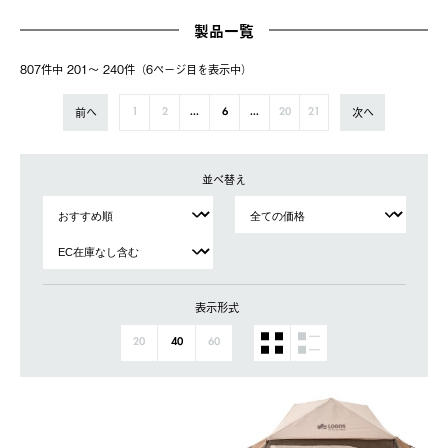
製品一覧
807件中 201〜 240件（6ページ⽬を表⽰中）
前へ
次へ
1
2
...
6
...
20
21
並べ替え
表示形式
20
40
60