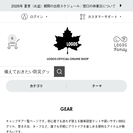
2026年 夏季（お盆）期間の出荷スケジュール／窓口の休業日について
ログイン
カスタマーサポート
0
LOGOS OFFICIAL
ONLINE SHOP
カテゴリ
テーマ
GEAR
キャンプギア一覧ページです。初心者でも迷わず使える簡単設営テントや扱いやすいBBQ
グリル、焚き火台、タープなど、誰でも手軽にアウトドアを楽しめる便利なアイテムが勢
ぞろいです。