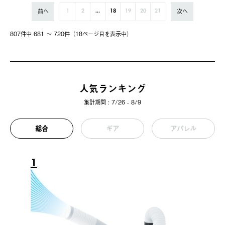
前へ
次へ
1
2
...
18
19
20
21
807件中 681 〜 720件（18ページ⽬を表⽰中）
人気ランキング
集計期間 : 7/26 - 8/9
総合
ギア
アパレル
1