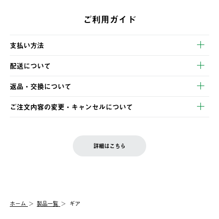
ご利用ガイド
支払い方法
以下のいずれかの方法でお支払いいただけます。
配送について
・クレジットカード決済
【発送スケジュール】
・コンビニ決済
返品・交換について
ご注文・ご入金完了より2営業日以内に商品を発送いたします。
・Pay-easy決済
※お客様都合の場合
土日祝の発送はございませんので、木曜日以降のご注文は週明け
ご注文内容の変更・キャンセルについて
の発送となる場合がございます。
ご注文完了後、変更・キャンセルの個別のご対応はお受けできま
【返品】
※予約販売・長期連休期間中のご注文は除く（別途スケジュール
せん。
商品到着後7日以内にご連絡ください。
をご案内いたします。）
LOGOS FAMILY会員の方は、会員マイページ内 購入履歴画面に
お客様都合の返品にかかる送料は、お客様ご負担とさせていただ
詳細はこちら
『注文をキャンセルする』ボタンが表示されている場合のみ、発
きます。
【配送時間指定】
送手配前のためサイト上よりご注文キャンセルが可能です。
ご注文の際、ご注文内容確認画面にて配送時間指定が可能です。
【交換】
配送時間指定がない場合は、最短でのお届けとなります。
システム上、商品の交換（同一商品のカラー・サイズ交換を含
む）は受け付けておりません。
【配送業者】
ホーム
製品一覧
ギア
一度お手元の商品を返品いただき、ご希望商品を再注文してくだ
佐川急便にて配送されます。