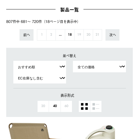
製品一覧
807件中 681〜 720件（18ページ⽬を表⽰中）
前へ
次へ
1
2
...
18
19
20
21
並べ替え
表示形式
20
40
60