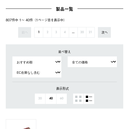
製品一覧
807件中 1〜 40件（1ページ⽬を表⽰中）
前へ
次へ
1
2
3
4
...
20
21
並べ替え
表示形式
20
40
60