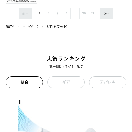
前へ
次へ
1
2
3
4
...
20
21
807件中 1 〜 40件（1ページ⽬を表⽰中）
人気ランキング
集計期間 : 7/24 - 8/7
総合
ギア
アパレル
1