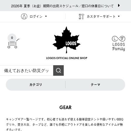
2026年 夏季（お盆）期間の出荷スケジュール／窓口の休業日について
ログイン
カスタマーサポート
0
LOGOS OFFICIAL
ONLINE SHOP
カテゴリ
テーマ
GEAR
キャンプギア一覧ページです。初心者でも迷わず使える簡単設営テントや扱いやすいBBQ
グリル、焚き火台、タープなど、誰でも手軽にアウトドアを楽しめる便利なアイテムが勢
ぞろいです。