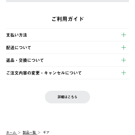
ご利用ガイド
支払い方法
以下のいずれかの方法でお支払いいただけます。
配送について
・クレジットカード決済
【発送スケジュール】
・コンビニ決済
返品・交換について
ご注文・ご入金完了より2営業日以内に商品を発送いたします。
・Pay-easy決済
※お客様都合の場合
土日祝の発送はございませんので、木曜日以降のご注文は週明け
ご注文内容の変更・キャンセルについて
の発送となる場合がございます。
ご注文完了後、変更・キャンセルの個別のご対応はお受けできま
【返品】
※予約販売・長期連休期間中のご注文は除く（別途スケジュール
せん。
商品到着後7日以内にご連絡ください。
をご案内いたします。）
LOGOS FAMILY会員の方は、会員マイページ内 購入履歴画面に
お客様都合の返品にかかる送料は、お客様ご負担とさせていただ
詳細はこちら
『注文をキャンセルする』ボタンが表示されている場合のみ、発
きます。
【配送時間指定】
送手配前のためサイト上よりご注文キャンセルが可能です。
ご注文の際、ご注文内容確認画面にて配送時間指定が可能です。
【交換】
配送時間指定がない場合は、最短でのお届けとなります。
システム上、商品の交換（同一商品のカラー・サイズ交換を含
む）は受け付けておりません。
【配送業者】
ホーム
製品一覧
ギア