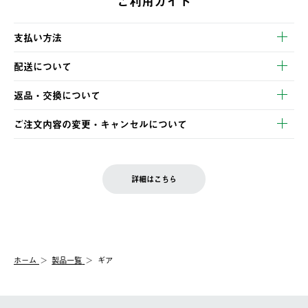
ご利用ガイド
支払い方法
以下のいずれかの方法でお支払いいただけます。
配送について
・クレジットカード決済
【発送スケジュール】
・コンビニ決済
返品・交換について
ご注文・ご入金完了より2営業日以内に商品を発送いたします。
・Pay-easy決済
※お客様都合の場合
土日祝の発送はございませんので、木曜日以降のご注文は週明け
ご注文内容の変更・キャンセルについて
の発送となる場合がございます。
ご注文完了後、変更・キャンセルの個別のご対応はお受けできま
【返品】
※予約販売・長期連休期間中のご注文は除く（別途スケジュール
せん。
商品到着後7日以内にご連絡ください。
をご案内いたします。）
LOGOS FAMILY会員の方は、会員マイページ内 購入履歴画面に
お客様都合の返品にかかる送料は、お客様ご負担とさせていただ
詳細はこちら
『注文をキャンセルする』ボタンが表示されている場合のみ、発
きます。
【配送時間指定】
送手配前のためサイト上よりご注文キャンセルが可能です。
ご注文の際、ご注文内容確認画面にて配送時間指定が可能です。
【交換】
配送時間指定がない場合は、最短でのお届けとなります。
システム上、商品の交換（同一商品のカラー・サイズ交換を含
む）は受け付けておりません。
【配送業者】
ホーム
製品一覧
ギア
一度お手元の商品を返品いただき、ご希望商品を再注文してくだ
佐川急便にて配送されます。
さい。