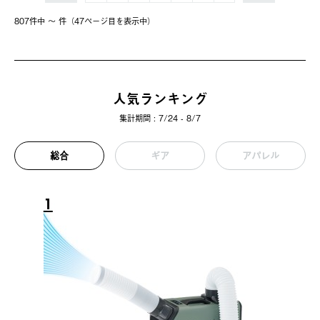
807件中 〜 件（47ページ⽬を表⽰中）
人気ランキング
集計期間 : 7/24 - 8/7
総合
ギア
アパレル
1