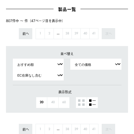
製品一覧
807件中 〜 件（47ページ⽬を表⽰中）
前へ
次へ
1
2
...
38
39
40
41
並べ替え
表示形式
20
40
60
前へ
次へ
1
2
...
38
39
40
41