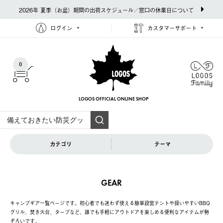
2026年 夏季（お盆）期間の出荷スケジュール／窓口の休業日について
ログイン
カスタマーサポート
0
LOGOS OFFICIAL
ONLINE SHOP
カテゴリ
テーマ
GEAR
キャンプギア一覧ページです。初心者でも迷わず使える簡単設営テントや扱いやすいBBQ
グリル、焚き火台、タープなど、誰でも手軽にアウトドアを楽しめる便利なアイテムが勢
ぞろいです。