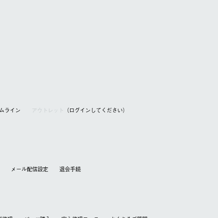
アムライン
アウトレット
（ログインしてください）
メール配信設定
退会⼿続