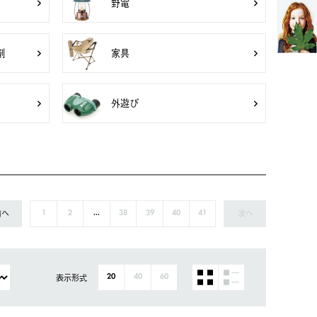
野電
剤
家具
外遊び
前へ
次へ
1
2
...
38
39
40
41
表示形式
20
40
60