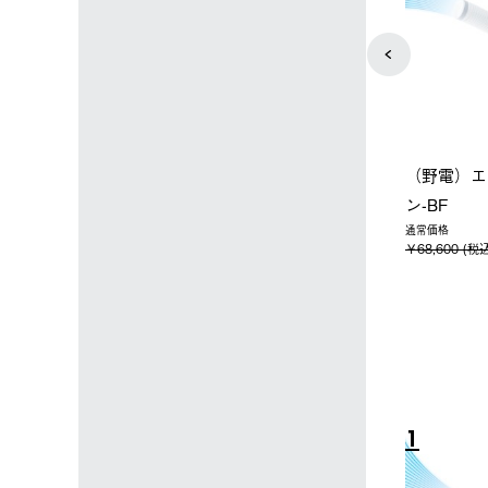
ップ限定】ハイ
【オンライン店限定】野電ボ
ソーラーブ
ーラーL＋氷点
ディエアコン＋氷点下パック
ットタープ 
セット
セット
￥21,800 
込)
￥14,850 (税込)
4
5