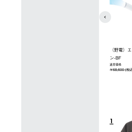
ョップ限定】ハイ
【オンライン店限定】野電ボ
ソーラーブ
ーラーL＋氷点
ディエアコン＋氷点下パック
ットタープ 
セット
セット
￥21,800
税込)
￥14,850 (税込)
4
5