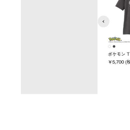
ユニセックス
レディース
タンダードボディ
LOGOS by LIPNER リゲイン
ノーメイ
テック ボディリカバリーTシ
￥5,940 
込)
ャツ #35503
￥5,940 (税込)