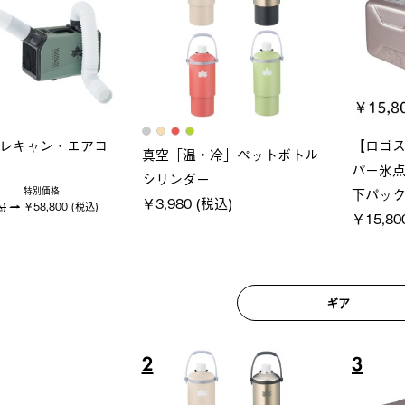
ロック 風抜きQセ
グラン
ポケモン Tシャツ
250-BG
ース・オ
￥5,700 (税込)
(税込)
￥209,0
ギア
6
7