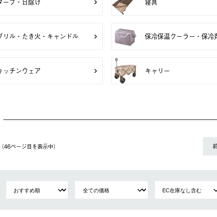
タープ・日除け
寝具
グリル・たき火・キャンドル
保冷保温クーラー・保冷
キッチンウェア
キャリー
件（46ページ⽬を表⽰中）