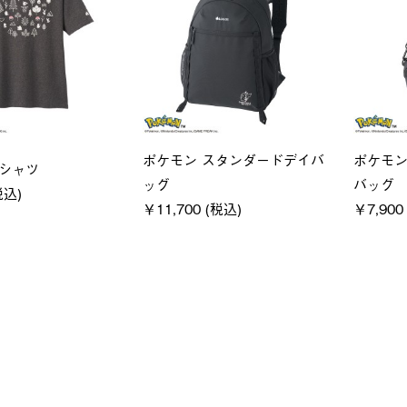
ユニセックス
LOGOS
クフーディ
LOGOS by LIPNER リゲイン
SACK
(税込)
テック ボディリカバリーショ
￥21,7
ーツ #35504
￥5,940 (税込)