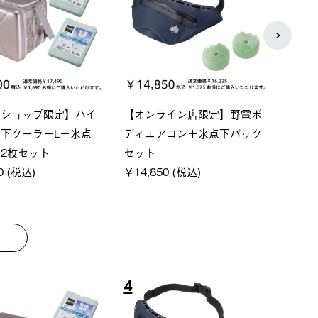
ベーシック スペースベ
Q-TOP ソーラーサンドブロッ
ソー
クタゴン-BJ
クサンシェード-BF
ットタ
00 (税込)
￥16,800 (税込)
￥18,
8
9