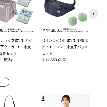
P ソーラーサンドブロッ
ソーラーブロック 風抜きQセ
【ロ
ェード-BF
ットタープ 200-BG
パー
0 (税込)
￥18,800 (税込)
下パ
￥12,
8
9