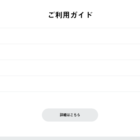
ご利用ガイド
す。
週明けの発送となる場合がございます。
ュールをご案内いたします。）
できません。
入履歴画面に『注文をキャンセルする』ボタンが表示されている場合のみ、
です。配送時間指定がない場合は、最短でのお届けとなります。
いただきます。
詳細はこちら
を含む）は受け付けておりません。
てください。