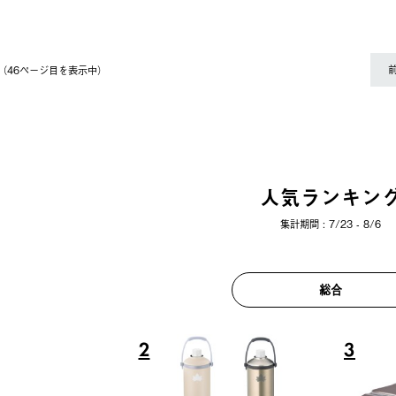
件（46ページ⽬を表⽰中）
人気ランキン
集計期間 : 7/23 - 8/6
総合
6
7