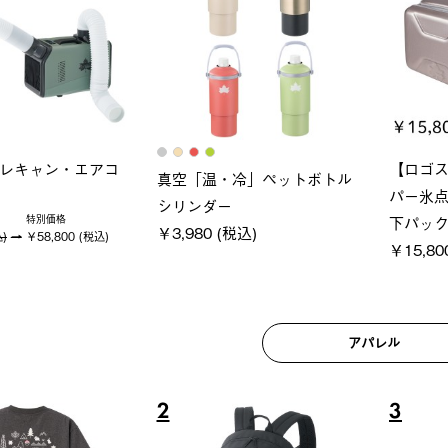
ロック 風抜きQセ
グランベーシック スペースベ
Q-TO
250-BG
ース・オクタゴン-BJ
クサンシ
 (税込)
￥209,000 (税込)
￥16,80
アパレル
6
7