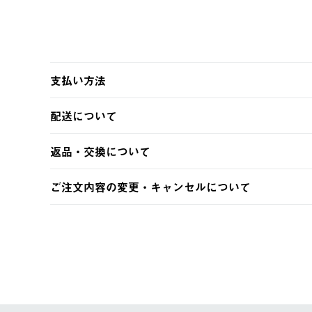
支払い方法
以下のいずれかの方法でお支払いいただけます。
配送について
・クレジットカード決済
・コンビニ決済
【発送スケジュール】
返品・交換について
・Pay-easy決済
ご注文・ご入金完了より2営業日以内に商品を発送いたしま
土日祝の発送はございませんので、木曜日以降のご注文は
※お客様都合の場合
ご注文内容の変更・キャンセルについて
※予約販売・長期連休期間中のご注文は除く（別途スケジ
【返品】
ご注文完了後、変更・キャンセルの個別のご対応はお受け
【配送時間指定】
商品到着後7日以内にご連絡ください。
LOGOS FAMILY会員の方は、会員マイページ内 購
ご注文の際、ご注文内容確認画面にて配送時間指定が可能
お客様都合の返品にかかる送料は、お客様ご負担とさせて
【配送業者】
【交換】
佐川急便にて配送されます。
システム上、商品の交換（同一商品のカラー・サイズ交換
一度お手元の商品を返品いただき、ご希望商品を再注文し