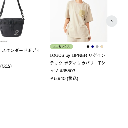
メンズ
レデ
×FOOTMARK RAKU
クールタッチリラックスＴシ
ＵＶ
ャツ
ィ
80 (税込)
￥4,400 (税込)
通常価
￥5,50