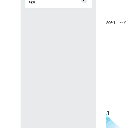
特集
806件中 〜 
4
5