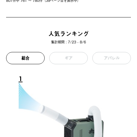
807件中 761 〜 780件（39ページ⽬を表⽰中）
人気ランキング
集計期間 : 7/23 - 8/6
総合
ギア
アパレル
1