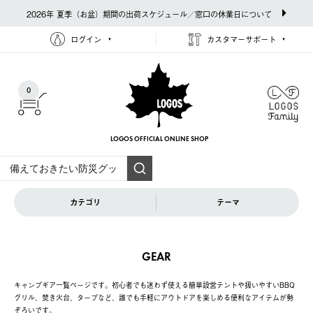
2026年 夏季（お盆）期間の出荷スケジュール／窓口の休業日について
ログイン
カスタマーサポート
0
LOGOS OFFICIAL
ONLINE SHOP
カテゴリ
テーマ
GEAR
キャンプギア一覧ページです。初心者でも迷わず使える簡単設営テントや扱いやすいBBQ
グリル、焚き火台、タープなど、誰でも手軽にアウトドアを楽しめる便利なアイテムが勢
ぞろいです。