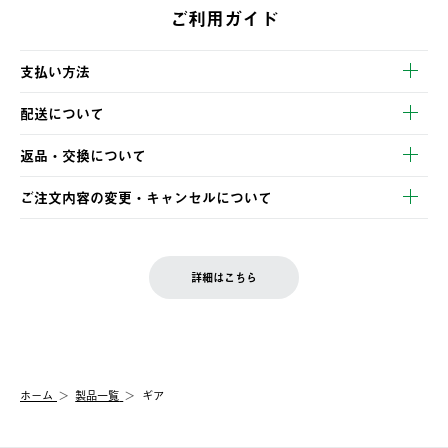
ご利用ガイド
支払い方法
以下のいずれかの方法でお支払いいただけます。
配送について
・クレジットカード決済
【発送スケジュール】
・コンビニ決済
返品・交換について
ご注文・ご入金完了より2営業日以内に商品を発送いたします。
・Pay-easy決済
※お客様都合の場合
土日祝の発送はございませんので、木曜日以降のご注文は週明け
ご注文内容の変更・キャンセルについて
の発送となる場合がございます。
ご注文完了後、変更・キャンセルの個別のご対応はお受けできま
【返品】
※予約販売・長期連休期間中のご注文は除く（別途スケジュール
せん。
商品到着後7日以内にご連絡ください。
をご案内いたします。）
LOGOS FAMILY会員の方は、会員マイページ内 購入履歴画面に
お客様都合の返品にかかる送料は、お客様ご負担とさせていただ
詳細はこちら
『注文をキャンセルする』ボタンが表示されている場合のみ、発
きます。
【配送時間指定】
送手配前のためサイト上よりご注文キャンセルが可能です。
ご注文の際、ご注文内容確認画面にて配送時間指定が可能です。
【交換】
配送時間指定がない場合は、最短でのお届けとなります。
システム上、商品の交換（同一商品のカラー・サイズ交換を含
む）は受け付けておりません。
【配送業者】
ホーム
製品一覧
ギア
一度お手元の商品を返品いただき、ご希望商品を再注文してくだ
佐川急便にて配送されます。
さい。