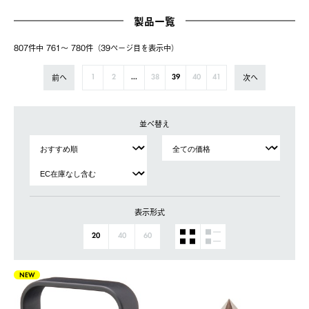
製品一覧
807件中 761〜 780件（39ページ⽬を表⽰中）
前へ
次へ
1
2
...
38
39
40
41
並べ替え
表示形式
20
40
60
NEW