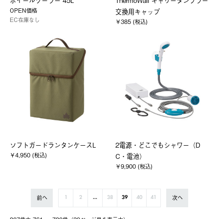
ホイールクーラー 45L
ThermoWall キャリータンブラー
OPEN価格
交換用キャップ
EC在庫なし
￥385 (税込)
ソフトガードランタンケースL
2電源・どこでもシャワー（D
￥4,950 (税込)
C・電池）
￥9,900 (税込)
前へ
次へ
1
2
...
38
39
40
41