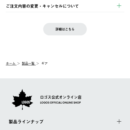
※お客様都合の場合
土日祝の発送はございませんので、木曜日以降のご注文は週明け
ご注文内容の変更・キャンセルについて
の発送となる場合がございます。
ご注文完了後、変更・キャンセルの個別のご対応はお受けできま
【返品】
※予約販売・長期連休期間中のご注文は除く（別途スケジュール
せん。
商品到着後7日以内にご連絡ください。
をご案内いたします。）
LOGOS FAMILY会員の方は、会員マイページ内 購入履歴画面に
お客様都合の返品にかかる送料は、お客様ご負担とさせていただ
詳細はこちら
『注文をキャンセルする』ボタンが表示されている場合のみ、発
きます。
【配送時間指定】
送手配前のためサイト上よりご注文キャンセルが可能です。
ご注文の際、ご注文内容確認画面にて配送時間指定が可能です。
【交換】
配送時間指定がない場合は、最短でのお届けとなります。
システム上、商品の交換（同一商品のカラー・サイズ交換を含
む）は受け付けておりません。
【配送業者】
ホーム
製品一覧
ギア
一度お手元の商品を返品いただき、ご希望商品を再注文してくだ
佐川急便にて配送されます。
さい。
ロゴス公式オンライン店
LOGOS OFFICIAL ONLINE SHOP
製品ラインナップ