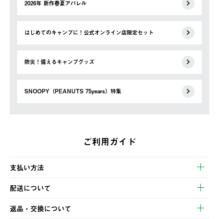
2026年 新作春夏アパレル
はじめてのキャンプに！公式オンライン店限定セット
防災！備えるキャンプグッズ
SNOOPY（PEANUTS 75years）特集
ご利用ガイド
支払い方法
以下のいずれかの方法でお支払いいただけます。
配送について
・クレジットカード決済
【発送スケジュール】
・コンビニ決済
返品・交換について
ご注文・ご入金完了より2営業日以内に商品を発送いたします。
・Pay-easy決済