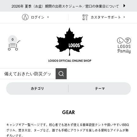
2026年 夏季（お盆）期間の出荷スケジュール／窓口の休業日について
ログイン
カスタマーサポート
0
LOGOS OFFICIAL
ONLINE SHOP
カテゴリ
テーマ
GEAR
キャンプギア一覧ページです。初心者でも迷わず使える簡単設営テントや扱いやすいBBQ
グリル、焚き火台、タープなど、誰でも手軽にアウトドアを楽しめる便利なアイテムが勢
ぞろいです。