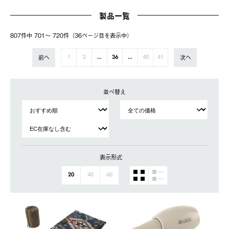
製品一覧
807件中 701〜 720件（36ページ⽬を表⽰中）
前へ
次へ
1
2
...
36
...
40
41
並べ替え
表示形式
20
40
60