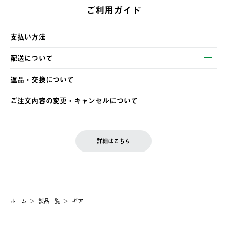
ご利用ガイド
支払い方法
以下のいずれかの方法でお支払いいただけます。
配送について
・クレジットカード決済
【発送スケジュール】
・コンビニ決済
返品・交換について
ご注文・ご入金完了より2営業日以内に商品を発送いたします。
・Pay-easy決済
※お客様都合の場合
土日祝の発送はございませんので、木曜日以降のご注文は週明け
ご注文内容の変更・キャンセルについて
の発送となる場合がございます。
ご注文完了後、変更・キャンセルの個別のご対応はお受けできま
【返品】
※予約販売・長期連休期間中のご注文は除く（別途スケジュール
せん。
商品到着後7日以内にご連絡ください。
をご案内いたします。）
LOGOS FAMILY会員の方は、会員マイページ内 購入履歴画面に
お客様都合の返品にかかる送料は、お客様ご負担とさせていただ
詳細はこちら
『注文をキャンセルする』ボタンが表示されている場合のみ、発
きます。
【配送時間指定】
送手配前のためサイト上よりご注文キャンセルが可能です。
ご注文の際、ご注文内容確認画面にて配送時間指定が可能です。
【交換】
配送時間指定がない場合は、最短でのお届けとなります。
システム上、商品の交換（同一商品のカラー・サイズ交換を含
む）は受け付けておりません。
【配送業者】
ホーム
製品一覧
ギア
一度お手元の商品を返品いただき、ご希望商品を再注文してくだ
佐川急便にて配送されます。
さい。