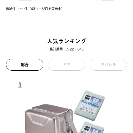
806件中 〜 件（43ページ⽬を表⽰中）
人気ランキング
集計期間 : 7/22 - 8/5
総合
ギア
アパレル
1