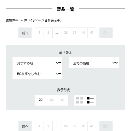
製品一覧
806件中 〜 件（43ページ⽬を表⽰中）
前へ
次へ
1
2
...
38
39
40
41
並べ替え
表示形式
20
40
60
前へ
次へ
1
2
...
38
39
40
41