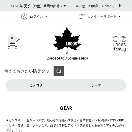
2026年 夏季（お盆）期間の出荷スケジュール／窓口の休業日について
ログイン
カスタマーサポート
0
LOGOS OFFICIAL
ONLINE SHOP
カテゴリ
テーマ
GEAR
キャンプギア一覧ページです。初心者でも迷わず使える簡単設営テントや扱いやすいBBQ
グリル、焚き火台、タープなど、誰でも手軽にアウトドアを楽しめる便利なアイテムが勢
ぞろいです。