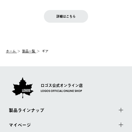
ご注文完了後、変更・キャンセルの個別のご対応はお受けできま
【返品】
※予約販売・長期連休期間中のご注文は除く（別途スケジュール
せん。
商品到着後7日以内にご連絡ください。
をご案内いたします。）
LOGOS FAMILY会員の方は、会員マイページ内 購入履歴画面に
お客様都合の返品にかかる送料は、お客様ご負担とさせていただ
詳細はこちら
『注文をキャンセルする』ボタンが表示されている場合のみ、発
きます。
【配送時間指定】
送手配前のためサイト上よりご注文キャンセルが可能です。
ご注文の際、ご注文内容確認画面にて配送時間指定が可能です。
【交換】
配送時間指定がない場合は、最短でのお届けとなります。
システム上、商品の交換（同一商品のカラー・サイズ交換を含
む）は受け付けておりません。
【配送業者】
ホーム
製品一覧
ギア
一度お手元の商品を返品いただき、ご希望商品を再注文してくだ
佐川急便にて配送されます。
さい。
ロゴス公式オンライン店
LOGOS OFFICIAL ONLINE SHOP
製品ラインナップ
マイページ