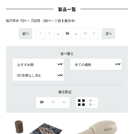
製品一覧
807件中 701〜 720件（36ページ⽬を表⽰中）
前へ
次へ
1
2
...
36
...
40
41
並べ替え
表示形式
20
40
60