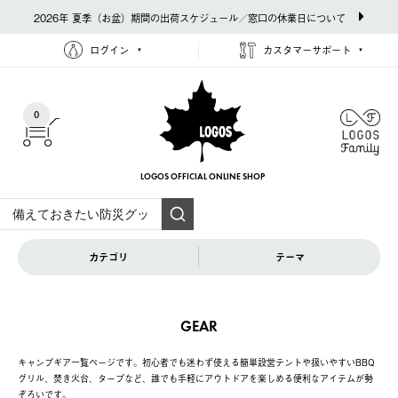
2026年 夏季（お盆）期間の出荷スケジュール／窓口の休業日について
ログイン
カスタマーサポート
0
LOGOS OFFICIAL
ONLINE SHOP
カテゴリ
テーマ
GEAR
キャンプギア一覧ページです。初心者でも迷わず使える簡単設営テントや扱いやすいBBQ
グリル、焚き火台、タープなど、誰でも手軽にアウトドアを楽しめる便利なアイテムが勢
ぞろいです。