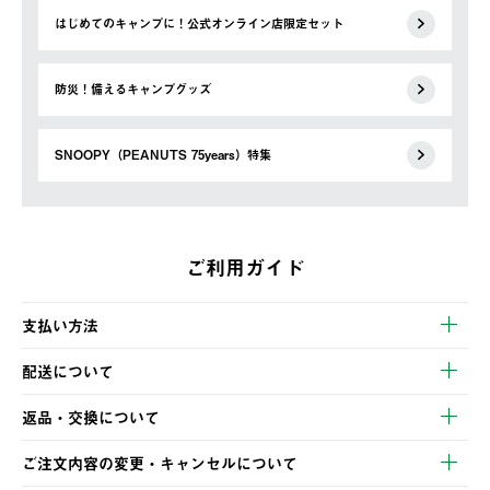
はじめてのキャンプに！公式オンライン店限定セット
防災！備えるキャンプグッズ
SNOOPY（PEANUTS 75years）特集
ご利用ガイド
支払い方法
以下のいずれかの方法でお支払いいただけます。
配送について
・クレジットカード決済
【発送スケジュール】
・コンビニ決済
返品・交換について
ご注文・ご入金完了より2営業日以内に商品を発送いたします。
・Pay-easy決済
※お客様都合の場合
土日祝の発送はございませんので、木曜日以降のご注文は週明け
ご注文内容の変更・キャンセルについて
の発送となる場合がございます。