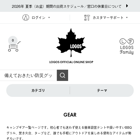
2026年 夏季（お盆）期間の出荷スケジュール／窓口の休業日について
ログイン
カスタマーサポート
0
LOGOS OFFICIAL
ONLINE SHOP
カテゴリ
テーマ
GEAR
キャンプギア一覧ページです。初心者でも迷わず使える簡単設営テントや扱いやすいBBQ
グリル、焚き火台、タープなど、誰でも手軽にアウトドアを楽しめる便利なアイテムが勢
ぞろいです。