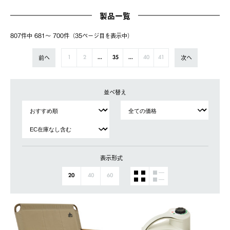
製品一覧
807件中 681〜 700件（35ページ⽬を表⽰中）
前へ
次へ
1
2
...
35
...
40
41
並べ替え
表示形式
20
40
60