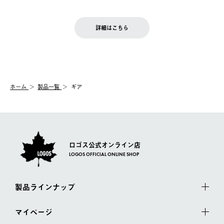
ご注文完了後、変更・キャンセルの個別のご対応はお受けできま
【返品】
※予約販売・長期連休期間中のご注文は除く（別途スケジュール
せん。
商品到着後7日以内にご連絡ください。
をご案内いたします。）
LOGOS FAMILY会員の方は、会員マイページ内 購入履歴画面に
お客様都合の返品にかかる送料は、お客様ご負担とさせていただ
詳細はこちら
『注文をキャンセルする』ボタンが表示されている場合のみ、発
きます。
【配送時間指定】
送手配前のためサイト上よりご注文キャンセルが可能です。
ご注文の際、ご注文内容確認画面にて配送時間指定が可能です。
【交換】
配送時間指定がない場合は、最短でのお届けとなります。
システム上、商品の交換（同一商品のカラー・サイズ交換を含
む）は受け付けておりません。
【配送業者】
ホーム
製品一覧
ギア
一度お手元の商品を返品いただき、ご希望商品を再注文してくだ
佐川急便にて配送されます。
さい。
ロゴス公式オンライン店
LOGOS OFFICIAL ONLINE SHOP
製品ラインナップ
マイページ