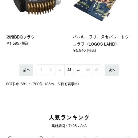
万能BBQブラシ
バルキーフリースセパレートシ
￥1,595 (税込)
ュラフ（LOGOS LAND）
￥5,940 (税込)
前へ
次へ
1
2
...
35
...
40
41
807件中 681 〜 700件（35ページ⽬を表⽰中）
人気ランキング
集計期間 : 7/25 - 8/8