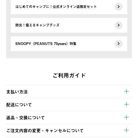
はじめてのキャンプに！公式オンライン店限定セット
防災！備えるキャンプグッズ
SNOOPY（PEANUTS 75years）特集
ご利用ガイド
支払い方法
以下のいずれかの方法でお支払いいただけます。
配送について
・クレジットカード決済
【発送スケジュール】
・コンビニ決済
返品・交換について
ご注文・ご入金完了より2営業日以内に商品を発送いたします。
・Pay-easy決済
※お客様都合の場合
土日祝の発送はございませんので、木曜日以降のご注文は週明け
ご注文内容の変更・キャンセルについて
の発送となる場合がございます。