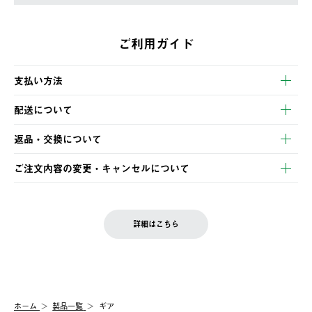
ご利用ガイド
支払い方法
以下のいずれかの方法でお支払いいただけます。
配送について
・クレジットカード決済
【発送スケジュール】
・コンビニ決済
返品・交換について
ご注文・ご入金完了より2営業日以内に商品を発送いたします。
・Pay-easy決済
※お客様都合の場合
土日祝の発送はございませんので、木曜日以降のご注文は週明け
ご注文内容の変更・キャンセルについて
の発送となる場合がございます。
ご注文完了後、変更・キャンセルの個別のご対応はお受けできま
【返品】
※予約販売・長期連休期間中のご注文は除く（別途スケジュール
せん。
商品到着後7日以内にご連絡ください。
をご案内いたします。）
LOGOS FAMILY会員の方は、会員マイページ内 購入履歴画面に
お客様都合の返品にかかる送料は、お客様ご負担とさせていただ
詳細はこちら
『注文をキャンセルする』ボタンが表示されている場合のみ、発
きます。
【配送時間指定】
送手配前のためサイト上よりご注文キャンセルが可能です。
ご注文の際、ご注文内容確認画面にて配送時間指定が可能です。
【交換】
配送時間指定がない場合は、最短でのお届けとなります。
システム上、商品の交換（同一商品のカラー・サイズ交換を含
む）は受け付けておりません。
【配送業者】
ホーム
製品一覧
ギア