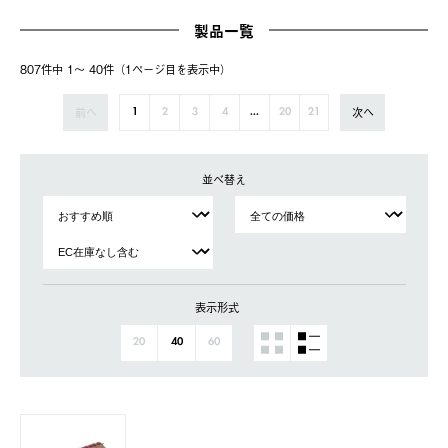
製品一覧
807件中 1〜 40件（1ページ⽬を表⽰中）
前へ
次へ
1
2
3
4
...
20
21
並べ替え
表示形式
20
40
60