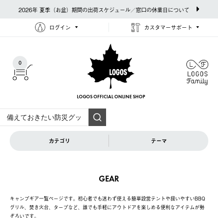
2026年 夏季（お盆）期間の出荷スケジュール／窓口の休業日について
ログイン
カスタマーサポート
0
LOGOS OFFICIAL
ONLINE SHOP
カテゴリ
テーマ
GEAR
キャンプギア一覧ページです。初心者でも迷わず使える簡単設営テントや扱いやすいBBQ
グリル、焚き火台、タープなど、誰でも手軽にアウトドアを楽しめる便利なアイテムが勢
ぞろいです。