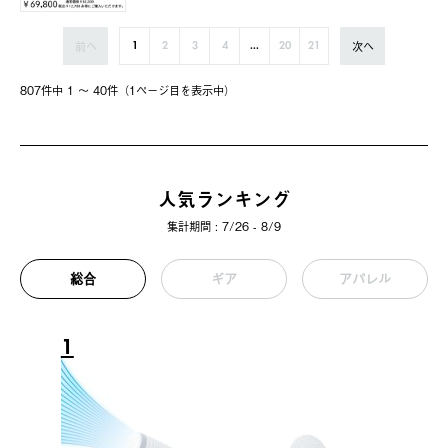
前へ
次へ
1
2
3
4
...
20
21
807件中 1 〜 40件（1ページ⽬を表⽰中）
人気ランキング
集計期間 : 7/26 - 8/9
総合
ギア
アパレル
1