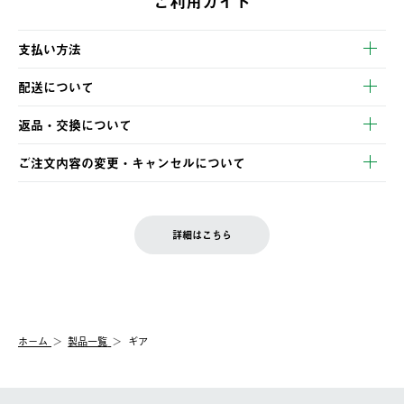
ご利用ガイド
支払い方法
以下のいずれかの方法でお支払いいただけます。
配送について
・クレジットカード決済
【発送スケジュール】
・コンビニ決済
返品・交換について
ご注文・ご入金完了より2営業日以内に商品を発送いたします。
・Pay-easy決済
※お客様都合の場合
土日祝の発送はございませんので、木曜日以降のご注文は週明け
ご注文内容の変更・キャンセルについて
の発送となる場合がございます。
ご注文完了後、変更・キャンセルの個別のご対応はお受けできま
【返品】
※予約販売・長期連休期間中のご注文は除く（別途スケジュール
せん。
商品到着後7日以内にご連絡ください。
をご案内いたします。）
LOGOS FAMILY会員の方は、会員マイページ内 購入履歴画面に
お客様都合の返品にかかる送料は、お客様ご負担とさせていただ
詳細はこちら
『注文をキャンセルする』ボタンが表示されている場合のみ、発
きます。
【配送時間指定】
送手配前のためサイト上よりご注文キャンセルが可能です。
ご注文の際、ご注文内容確認画面にて配送時間指定が可能です。
【交換】
配送時間指定がない場合は、最短でのお届けとなります。
システム上、商品の交換（同一商品のカラー・サイズ交換を含
む）は受け付けておりません。
【配送業者】
ホーム
製品一覧
ギア
一度お手元の商品を返品いただき、ご希望商品を再注文してくだ
佐川急便にて配送されます。
さい。