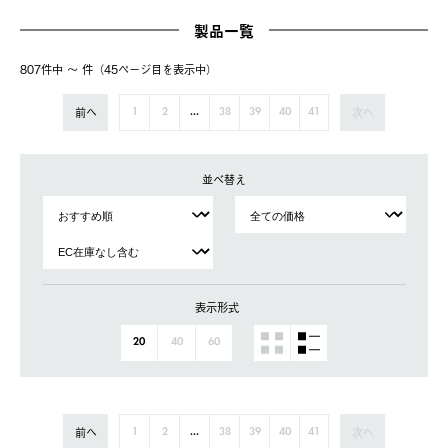
製品一覧
807件中 〜 件（45ページ⽬を表⽰中）
前へ
次へ
1
2
...
38
39
40
41
並べ替え
表示形式
20
40
60
前へ
次へ
1
2
...
38
39
40
41