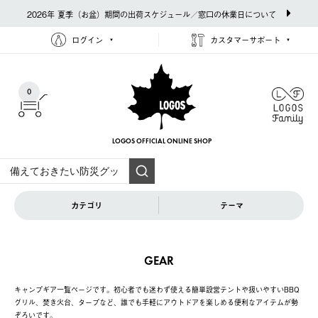
2026年 夏季（お盆）期間の出荷スケジュール／窓口の休業日について
ログイン
カスタマーサポート
0
LOGOS OFFICIAL
ONLINE SHOP
カテゴリ
テーマ
GEAR
キャンプギア一覧ページです。初心者でも迷わず使える簡単設営テントや扱いやすいBBQ
グリル、焚き火台、タープなど、誰でも手軽にアウトドアを楽しめる便利なアイテムが勢
ぞろいです。