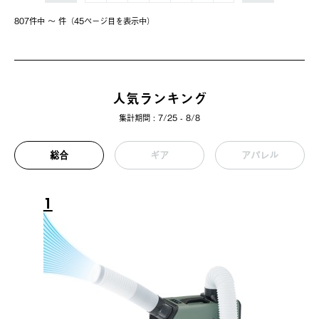
807件中 〜 件（45ページ⽬を表⽰中）
人気ランキング
集計期間 : 7/25 - 8/8
総合
ギア
アパレル
1