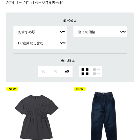
2件中 1〜 2件（1ページ⽬を表⽰中）
並べ替え
表示形式
20
40
60
NEW
NEW