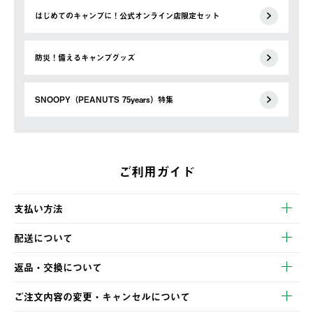
はじめてのキャンプに！公式オンライン店限定セット
防災！備えるキャンプグッズ
SNOOPY（PEANUTS 75years）特集
ご利用ガイド
支払い方法
以下のいずれかの方法でお支払いいただけます。
配送について
・クレジットカード決済
【発送スケジュール】
・コンビニ決済
返品・交換について
ご注文・ご入金完了より2営業日以内に商品を発送いたします。
・Pay-easy決済
※お客様都合の場合
土日祝の発送はございませんので、木曜日以降のご注文は週明け
ご注文内容の変更・キャンセルについて
の発送となる場合がございます。