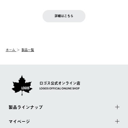
ご注文完了後、変更・キャンセルの個別のご対応はお受けできま
【返品】
※予約販売・長期連休期間中のご注文は除く（別途スケジュール
せん。
商品到着後7日以内にご連絡ください。
をご案内いたします。）
LOGOS FAMILY会員の方は、会員マイページ内 購入履歴画面に
お客様都合の返品にかかる送料は、お客様ご負担とさせていただ
詳細はこちら
『注文をキャンセルする』ボタンが表示されている場合のみ、発
きます。
【配送時間指定】
送手配前のためサイト上よりご注文キャンセルが可能です。
ご注文の際、ご注文内容確認画面にて配送時間指定が可能です。
【交換】
配送時間指定がない場合は、最短でのお届けとなります。
システム上、商品の交換（同一商品のカラー・サイズ交換を含
む）は受け付けておりません。
【配送業者】
ホーム
製品一覧
一度お手元の商品を返品いただき、ご希望商品を再注文してくだ
佐川急便にて配送されます。
さい。
ロゴス公式オンライン店
LOGOS OFFICIAL ONLINE SHOP
製品ラインナップ
マイページ