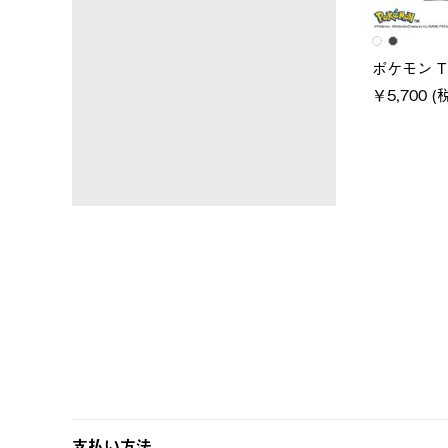
ユニセックス
レディ
 スタンダードボディ
LOGOS by LIPNER リゲイン
ノーメ
テック ボディリカバリーTシ
￥5,94
(税込)
ャツ #35503
￥5,940 (税込)
支払い方法