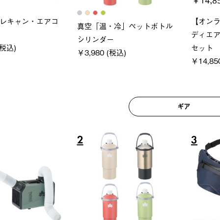
ブロック 風抜きQセ
ソーラーブロック 風抜きQセ
グラン
 250-BG
ットタープ 200-BG
ース・
0 (税込)
￥18,800 (税込)
￥209
ギア
6
7