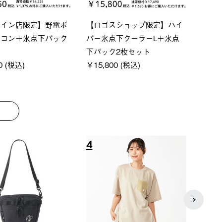
ンベーシック スペースベ
Q-TOP ソーラーサンドブロッ
n
オクタゴン-BJ
クサンシェード-BF
ン5
,000 (税込)
￥16,800 (税込)
￥1
8
9