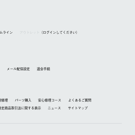
アムライン
アウトレット
（ログインしてください）
メール配信設定
退会⼿続
別修理
パーツ購入
安心修理コース
よくあるご質問
特定商品取引法に関する表⽰
ニュース
サイトマップ