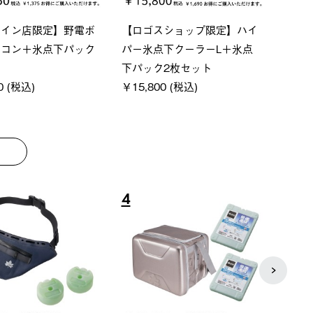
ベーシック スペースベ
Q-TOP ソーラーサンドブロッ
ポケ
オクタゴン-BJ
クサンシェード-BF
￥5
,000 (税込)
￥16,800 (税込)
8
9