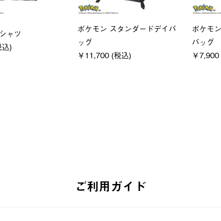
ース
ユニセックス
レデ
イクフーディ
LOGOS by LIPNER リゲイン
ＵＶ
0 (税込)
テック ボディリカバリーショ
ィ
ーツ #35504
通常価
￥5,5
￥5,940 (税込)
ご利用ガイド