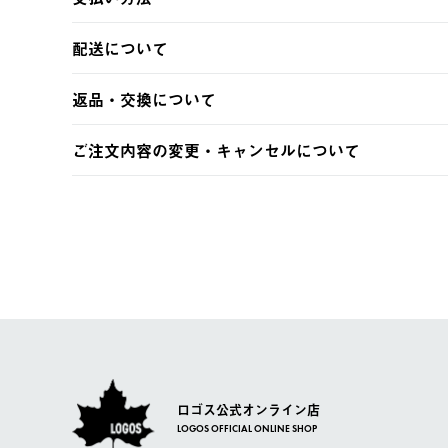
以下のいずれかの方法でお支払いいただけます。
配送について
・クレジットカード決済
・コンビニ決済
【発送スケジュール】
返品・交換について
・Pay-easy決済
ご注文・ご入金完了より2営業日以内に商品を発送いたしま
土日祝の発送はございませんので、木曜日以降のご注文は
※お客様都合の場合
ご注文内容の変更・キャンセルについて
※予約販売・長期連休期間中のご注文は除く（別途スケジ
【返品】
ご注文完了後、変更・キャンセルの個別のご対応はお受け
【配送時間指定】
商品到着後7日以内にご連絡ください。
LOGOS FAMILY会員の方は、会員マイページ内 購
ご注文の際、ご注文内容確認画面にて配送時間指定が可能
お客様都合の返品にかかる送料は、お客様ご負担とさせて
【配送業者】
【交換】
佐川急便にて配送されます。
システム上、商品の交換（同一商品のカラー・サイズ交換
一度お手元の商品を返品いただき、ご希望商品を再注文し
ロゴス公式オンライン店
LOGOS OFFICIAL ONLINE SHOP