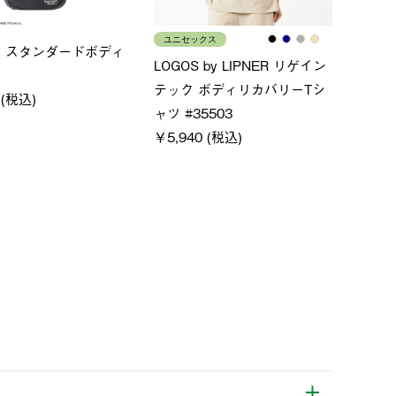
ィース
メンズ
L
サムホールジップフーデ
クールタッチリラックスパン
S
ツ
￥
￥5,500 (税込)
格
特別価格
00 (税込)
￥4,000 (税込)