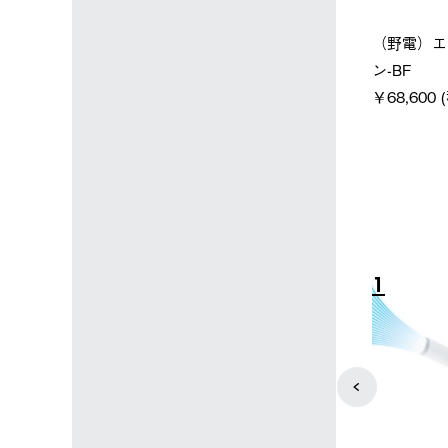
ン店限定】野電ボ
【ロゴスショップ限定】ハイ
ソーラー
ン＋氷点下パック
パー氷点下クーラーL＋氷点
ットタープ
下パック2枚セット
￥21,80
(税込)
￥15,800 (税込)
4
5