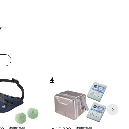
グ
8
9