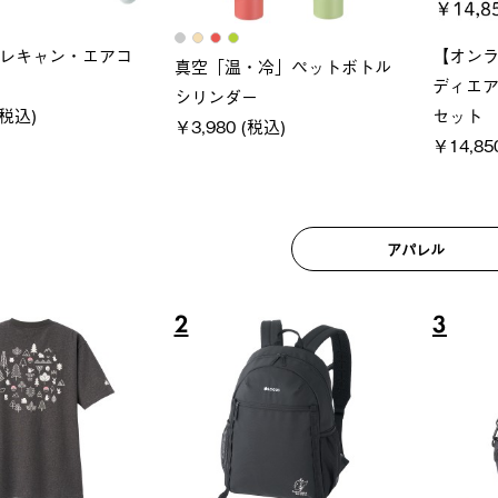
ブロック 風抜きQセ
ソーラーブロック 風抜きQセ
グラ
 250-BG
ットタープ 200-BG
ース・
0 (税込)
￥18,800 (税込)
￥209
アパレル
6
7