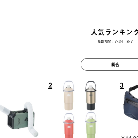
人気ランキン
集計期間 : 7/24 - 8/7
総合
6
7