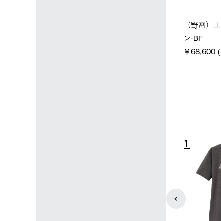
イン店限定】野電ボ
【ロゴスショップ限定】ハイ
ソーラー
コン＋氷点下パック
パー氷点下クーラーL＋氷点
ットタープ
下パック2枚セット
￥21,80
(税込)
￥15,800 (税込)
4
5