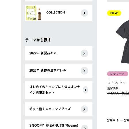
COLLECTION
NEW
テーマから探す
2027年 新製品ギア
2026年 新作春夏アパレル
レディース
ウエストマ
はじめてのキャンプに！公式オンラ
通常価格
イン店限定セット
￥4,950 (税込)
防災！備えるキャンプグッズ
2件中 1 〜 
SNOOPY（PEANUTS 75years）