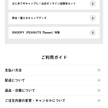
はじめてのキャンプに！公式オンライン店限定セット
防災！備えるキャンプグッズ
SNOOPY（PEANUTS 75years）特集
ご利用ガイド
支払い方法
以下のいずれかの方法でお支払いいただけます。
配送について
・クレジットカード決済
【発送スケジュール】
・コンビニ決済
返品・交換について
ご注文・ご入金完了より2営業日以内に商品を発送いたします。
・Pay-easy決済
※お客様都合の場合
土日祝の発送はございませんので、木曜日以降のご注文は週明け
ご注文内容の変更・キャンセルについて
の発送となる場合がございます。
ご注文完了後、変更・キャンセルの個別のご対応はお受けできま