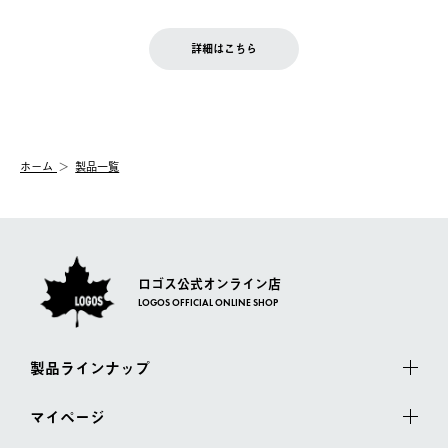
【返品】
※予約販売・長期連休期間中のご注文は除く（別途スケジュール
せん。
商品到着後7日以内にご連絡ください。
をご案内いたします。）
LOGOS FAMILY会員の方は、会員マイページ内 購入履歴画面に
お客様都合の返品にかかる送料は、お客様ご負担とさせていただ
詳細はこちら
『注文をキャンセルする』ボタンが表示されている場合のみ、発
きます。
【配送時間指定】
送手配前のためサイト上よりご注文キャンセルが可能です。
ご注文の際、ご注文内容確認画面にて配送時間指定が可能です。
【交換】
配送時間指定がない場合は、最短でのお届けとなります。
システム上、商品の交換（同一商品のカラー・サイズ交換を含
む）は受け付けておりません。
【配送業者】
ホーム
製品一覧
一度お手元の商品を返品いただき、ご希望商品を再注文してくだ
佐川急便にて配送されます。
さい。
ロゴス公式オンライン店
LOGOS OFFICIAL ONLINE SHOP
製品ラインナップ
マイページ