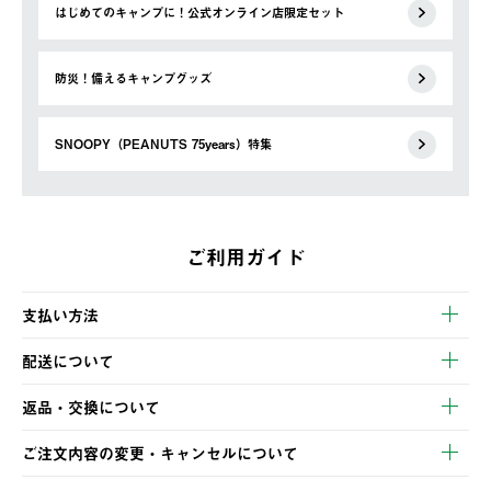
はじめてのキャンプに！公式オンライン店限定セット
防災！備えるキャンプグッズ
SNOOPY（PEANUTS 75years）特集
ご利用ガイド
支払い方法
以下のいずれかの方法でお支払いいただけます。
配送について
・クレジットカード決済
【発送スケジュール】
・コンビニ決済
返品・交換について
ご注文・ご入金完了より2営業日以内に商品を発送いたします。
・Pay-easy決済
※お客様都合の場合
土日祝の発送はございませんので、木曜日以降のご注文は週明け
ご注文内容の変更・キャンセルについて
の発送となる場合がございます。
ご注文完了後、変更・キャンセルの個別のご対応はお受けできま
【返品】