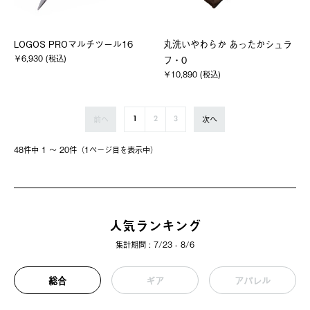
LOGOS PROマルチツール16
丸洗いやわらか あったかシュラ
￥6,930 (税込)
フ・0
￥10,890 (税込)
前へ
次へ
1
2
3
48件中 1 〜 20件（1ページ⽬を表⽰中）
人気ランキング
集計期間 : 7/23 - 8/6
総合
ギア
アパレル