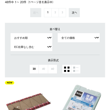
48件中 1〜 20件（1ページ⽬を表⽰中）
前へ
次へ
1
2
3
並べ替え
表示形式
20
40
60
NEW