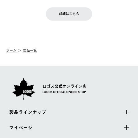
※予約販売・長期連休期間中のご注文は除く（別途スケジュール
せん。
商品到着後7日以内にご連絡ください。
をご案内いたします。）
LOGOS FAMILY会員の方は、会員マイページ内 購入履歴画面に
お客様都合の返品にかかる送料は、お客様ご負担とさせていただ
詳細はこちら
『注文をキャンセルする』ボタンが表示されている場合のみ、発
きます。
【配送時間指定】
送手配前のためサイト上よりご注文キャンセルが可能です。
ご注文の際、ご注文内容確認画面にて配送時間指定が可能です。
【交換】
配送時間指定がない場合は、最短でのお届けとなります。
システム上、商品の交換（同一商品のカラー・サイズ交換を含
む）は受け付けておりません。
【配送業者】
ホーム
製品一覧
一度お手元の商品を返品いただき、ご希望商品を再注文してくだ
佐川急便にて配送されます。
さい。
ロゴス公式オンライン店
LOGOS OFFICIAL ONLINE SHOP
製品ラインナップ
マイページ