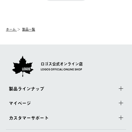
きます。
【配送時間指定】
送手配前のためサイト上よりご注文キャンセルが可能です。
ご注文の際、ご注文内容確認画面にて配送時間指定が可能です。
【交換】
配送時間指定がない場合は、最短でのお届けとなります。
システム上、商品の交換（同一商品のカラー・サイズ交換を含
む）は受け付けておりません。
【配送業者】
ホーム
製品一覧
一度お手元の商品を返品いただき、ご希望商品を再注文してくだ
佐川急便にて配送されます。
さい。
ロゴス公式オンライン店
LOGOS OFFICIAL ONLINE SHOP
製品ラインナップ
マイページ
カスタマーサポート