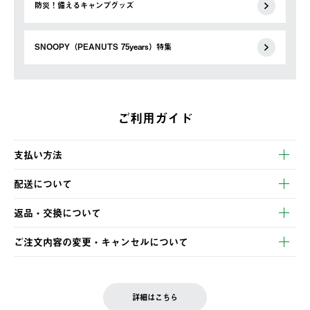
防災！備えるキャンプグッズ
SNOOPY（PEANUTS 75years）特集
ご利用ガイド
支払い方法
以下のいずれかの方法でお支払いいただけます。
配送について
・クレジットカード決済
【発送スケジュール】
・コンビニ決済
返品・交換について
ご注文・ご入金完了より2営業日以内に商品を発送いたします。
・Pay-easy決済
※お客様都合の場合
土日祝の発送はございませんので、木曜日以降のご注文は週明け
ご注文内容の変更・キャンセルについて
の発送となる場合がございます。
ご注文完了後、変更・キャンセルの個別のご対応はお受けできま
【返品】
※予約販売・長期連休期間中のご注文は除く（別途スケジュール
せん。
商品到着後7日以内にご連絡ください。
をご案内いたします。）
LOGOS FAMILY会員の方は、会員マイページ内 購入履歴画面に
お客様都合の返品にかかる送料は、お客様ご負担とさせていただ
詳細はこちら
『注文をキャンセルする』ボタンが表示されている場合のみ、発