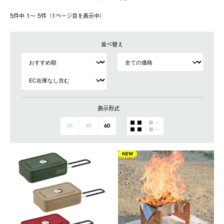
5件中 1〜 5件（1ページ⽬を表⽰中）
並べ替え
表示形式
20
40
60
NEW