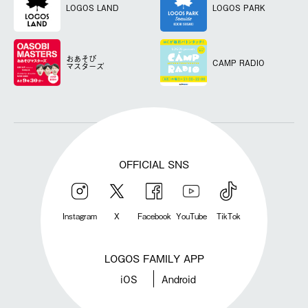
LOGOS LAND
LOGOS PARK
おあそび
CAMP RADIO
マスターズ
OFFICIAL SNS
Instagram
X
Facebook
YouTube
TikTok
LOGOS FAMILY APP
iOS
Android