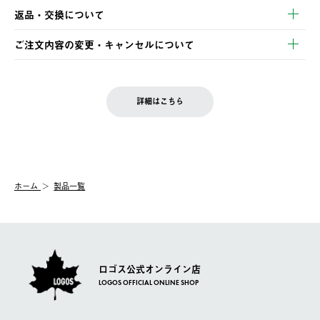
【発送スケジュール】
・コンビニ決済
返品・交換について
ご注文・ご入金完了より2営業日以内に商品を発送いたします。
・Pay-easy決済
※お客様都合の場合
土日祝の発送はございませんので、木曜日以降のご注文は週明け
ご注文内容の変更・キャンセルについて
の発送となる場合がございます。
ご注文完了後、変更・キャンセルの個別のご対応はお受けできま
【返品】
※予約販売・長期連休期間中のご注文は除く（別途スケジュール
せん。
商品到着後7日以内にご連絡ください。
をご案内いたします。）
LOGOS FAMILY会員の方は、会員マイページ内 購入履歴画面に
お客様都合の返品にかかる送料は、お客様ご負担とさせていただ
詳細はこちら
『注文をキャンセルする』ボタンが表示されている場合のみ、発
きます。
【配送時間指定】
送手配前のためサイト上よりご注文キャンセルが可能です。
ご注文の際、ご注文内容確認画面にて配送時間指定が可能です。
【交換】
配送時間指定がない場合は、最短でのお届けとなります。
システム上、商品の交換（同一商品のカラー・サイズ交換を含
む）は受け付けておりません。
【配送業者】
ホーム
製品一覧
一度お手元の商品を返品いただき、ご希望商品を再注文してくだ
佐川急便にて配送されます。
さい。
ロゴス公式オンライン店
LOGOS OFFICIAL ONLINE SHOP