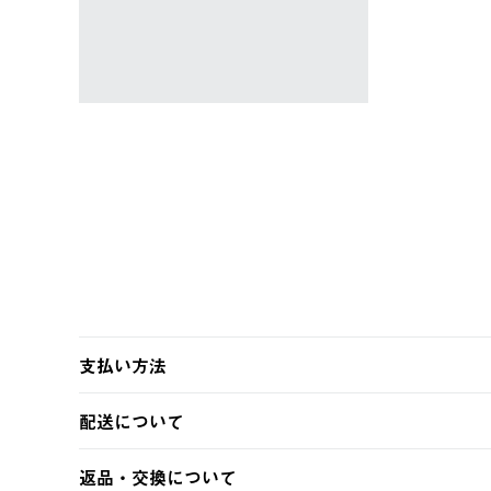
ャツ #35503
￥5,940 (税込)
支払い方法
以下のいずれかの方法でお支払いいただけます。
配送について
・クレジットカード決済
・コンビニ決済
【発送スケジュール】
返品・交換について
・Pay-easy決済
ご注文・ご入金完了より2営業日以内に商品を発送いたしま