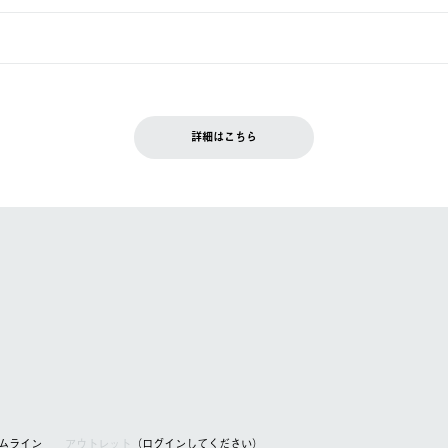
週明けの発送となる場合がございます。
ュールをご案内いたします。）
できません。
入履歴画面に『注文をキャンセルする』ボタンが表示されている場合のみ、
です。配送時間指定がない場合は、最短でのお届けとなります。
いただきます。
詳細はこちら
を含む）は受け付けておりません。
てください。
アムライン
アウトレット
（ログインしてください）