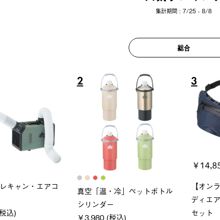
集計期間 : 7/25 - 8/8
総合
6
7
ロック 風抜きQセ
ソーラーブロック 風抜きQセ
グランベ
250-BG
ットタープ 200-BG
ース・オ
(税込)
￥18,800 (税込)
￥209,0