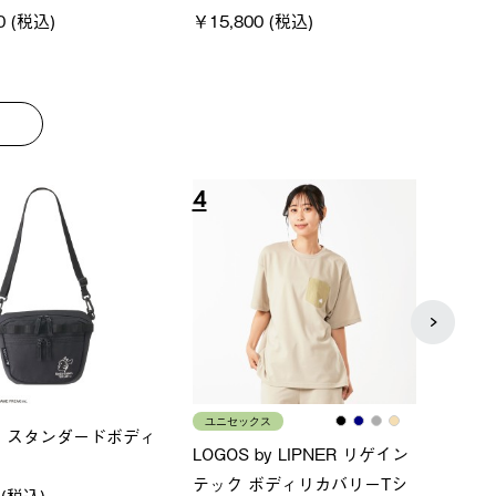
8
9
ス
メンズ
LOGO
ムホールジップフーデ
クールタッチリラックスパン
SACK
ツ