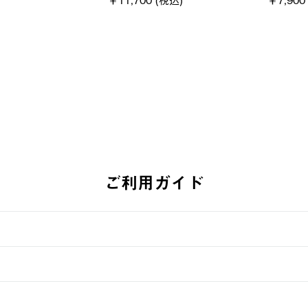
ーツ #35504
通常価格
￥5,500 (
￥5,940 (税込)
ご利用ガイド
す。