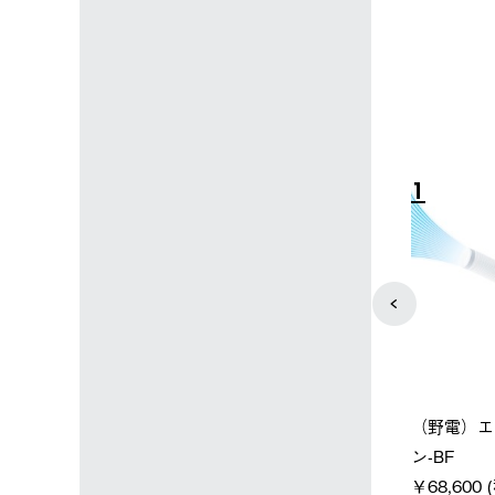
込)
￥15,800 (税込)
4
5
店限定】野電ボ
【ロゴスショップ限定】ハイ
ソーラーブ
＋氷点下パック
パー氷点下クーラーL＋氷点
ットタープ 
下パック2枚セット
￥21,800 