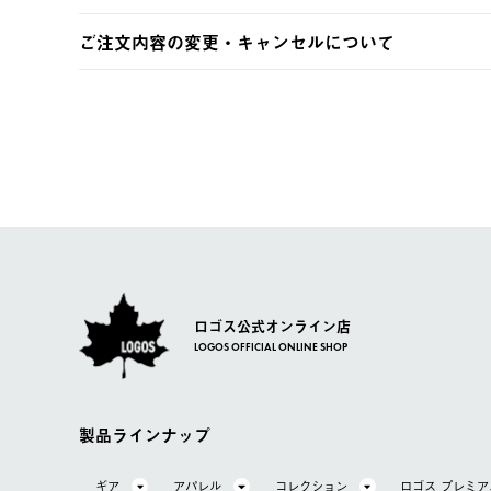
土日祝の発送はございませんので、木曜日以降のご注文は
※お客様都合の場合
ご注文内容の変更・キャンセルについて
※予約販売・長期連休期間中のご注文は除く（別途スケジ
【返品】
ご注文完了後、変更・キャンセルの個別のご対応はお受け
【配送時間指定】
商品到着後7日以内にご連絡ください。
LOGOS FAMILY会員の方は、会員マイページ内 購
ご注文の際、ご注文内容確認画面にて配送時間指定が可能
お客様都合の返品にかかる送料は、お客様ご負担とさせて
【配送業者】
【交換】
佐川急便にて配送されます。
システム上、商品の交換（同一商品のカラー・サイズ交換
一度お手元の商品を返品いただき、ご希望商品を再注文し
ロゴス公式オンライン店
LOGOS OFFICIAL ONLINE SHOP
製品ラインナップ
ギア
アパレル
コレクション
ロゴス プレミ