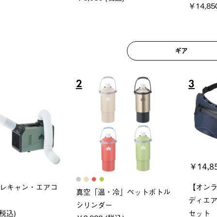
ギア
6
7
ロック 風抜きQセ
ソーラーブロック 風抜きQセ
グランベ
250-BG
ットタープ 200-BG
ース・オ
(税込)
￥18,800 (税込)
￥209,0