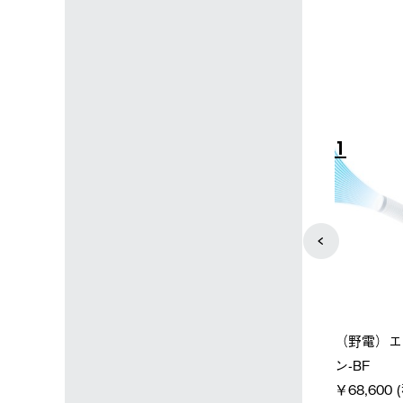
4
5
店限定】野電ボ
【ロゴスショップ限定】ハイ
ソーラーブ
＋氷点下パック
パー氷点下クーラーL＋氷点
ットタープ 
下パック2枚セット
￥21,800 