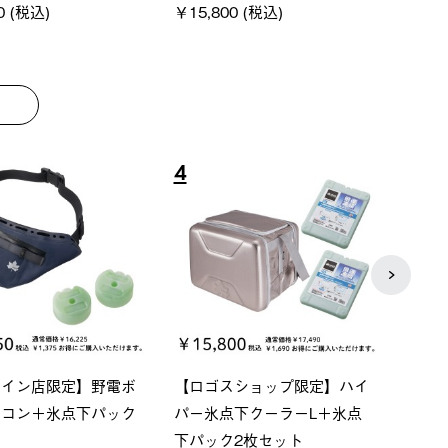
8
9
ーシック スペースベ
Q-TOP ソーラーサンドブロッ
neo
クタゴン-BJ
クサンシェード-BF
ン500
00 (税込)
￥16,800 (税込)
￥187