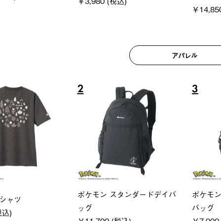
アパレル
6
7
ユニセックス
レディー
フーディ
LOGOS by LIPNER リゲイン
ＵＶサ
税込)
テック ボディリカバリーショ
ィ