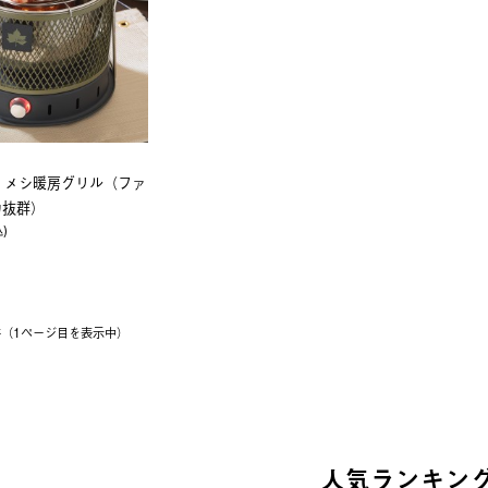
無煙 メシ暖房グリル（ファ
力抜群）
込)
5件（1ページ⽬を表⽰中）
人気ランキン