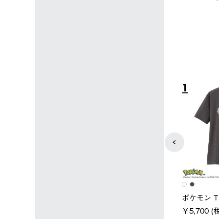
込)
￥15,800 (税込)
4
5
ユニセックス
レディース
タンダードボディ
LOGOS by LIPNER リゲイン
ノーメイク
テック ボディリカバリーTシ
￥5,940 (
)