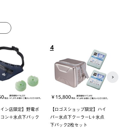
8
9
ーシック スペースベ
Q-TOP ソーラーサンドブロッ
ポケモ
クタゴン-BJ
クサンシェード-BF
￥5,7
00 (税込)
￥16,800 (税込)