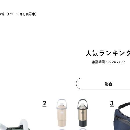
 14件（1ページ⽬を表⽰中）
人気ランキン
集計期間 : 7/24 - 8/7
総合
6
7