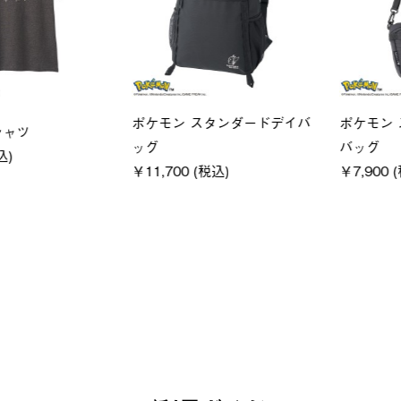
ユニセックス
レディー
フーディ
LOGOS by LIPNER リゲイン
ＵＶサ
税込)
テック ボディリカバリーショ
ィ
ーツ #35504
通常価格
￥5,500 (
￥5,940 (税込)