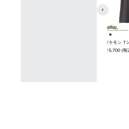
ユニセックス
レディース
タンダードボディ
LOGOS by LIPNER リゲイン
ノーメイク
テック ボディリカバリーTシ
￥5,940 (
)
ャツ #35503
￥5,940 (税込)