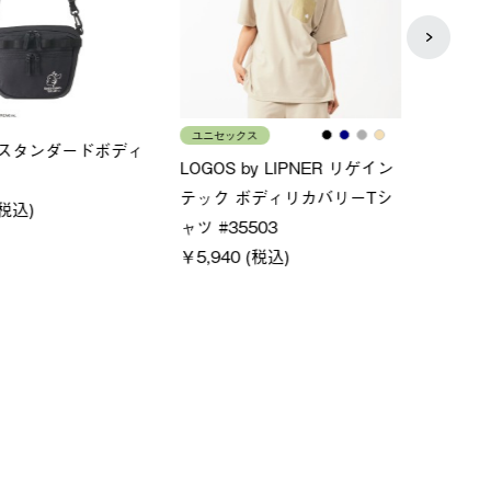
ス
メンズ
LOGO
ムホールジップフーデ
クールタッチリラックスパン
SACK
ツ
￥21,
￥5,500 (税込)
特別価格
税込)
￥4,000 (税込)