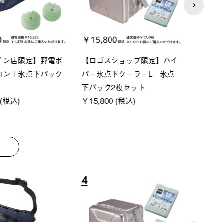
ーシック スペースベ
Q-TOP ソーラーサンドブロッ
ポケモ
クタゴン-BJ
クサンシェード-BF
￥5,7
00 (税込)
￥16,800 (税込)
8
9