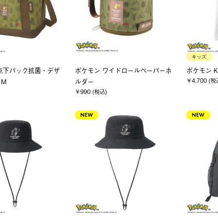
キッズ
点下パック抗菌・デザ
ポケモン ワイドロールペーパーホ
ポケモン K
￥4,700 (税
ーM
ルダー
￥990 (税込)
NEW
NEW