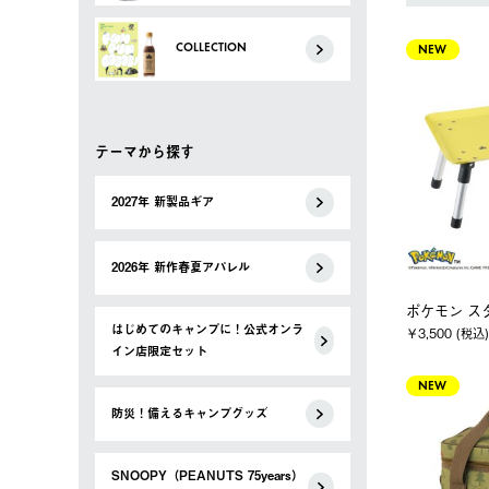
COLLECTION
NEW
テーマから探す
2027年 新製品ギア
2026年 新作春夏アパレル
ポケモン ス
はじめてのキャンプに！公式オンラ
￥3,500 (税込)
イン店限定セット
NEW
防災！備えるキャンプグッズ
SNOOPY（PEANUTS 75years）