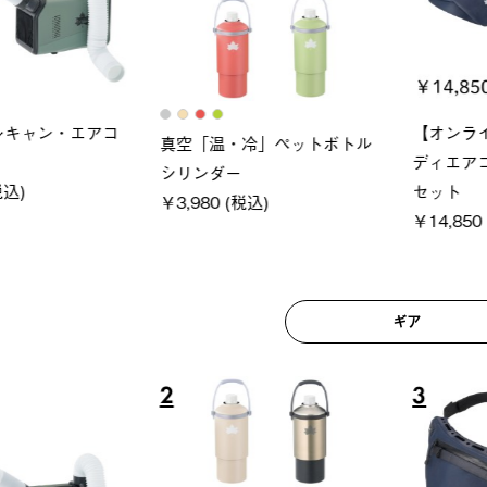
ロック 風抜きQセ
ソーラーブロック 風抜きQセ
グランベ
250-BG
ットタープ 200-BG
ース・オ
(税込)
￥18,800 (税込)
￥209,0
ギア
6
7