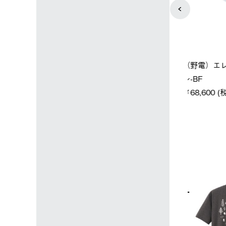
店限定】野電ボ
【ロゴスショップ限定】ハイ
ソーラーブ
＋氷点下パック
パー氷点下クーラーL＋氷点
ットタープ 
下パック2枚セット
￥21,800 
込)
￥15,800 (税込)
4
5