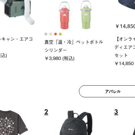
ロック 風抜きQセ
ソーラーブロック 風抜きQセ
グランベ
250-BG
ットタープ 200-BG
ース・オ
(税込)
￥18,800 (税込)
￥209,0
アパレル
6
7