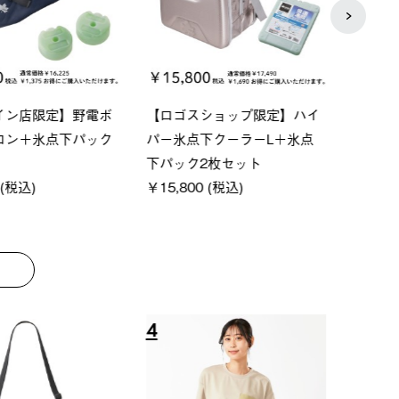
ーシック スペースベ
Q-TOP ソーラーサンドブロッ
neo
クタゴン-BJ
クサンシェード-BF
ン500
00 (税込)
￥16,800 (税込)
￥187
8
9