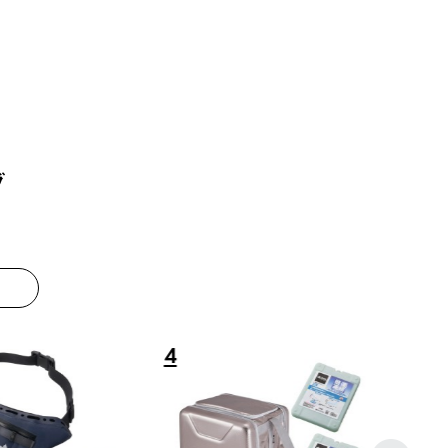
グ
8
9