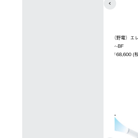
店限定】野電ボ
【ロゴスショップ限定】ハイ
ソーラーブ
＋氷点下パック
パー氷点下クーラーL＋氷点
ットタープ 
下パック2枚セット
￥21,800 
込)
￥15,800 (税込)
4
5