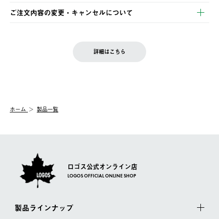
※お客様都合の場合
土日祝の発送はございませんので、木曜日以降のご注文は週明け
ご注文内容の変更・キャンセルについて
の発送となる場合がございます。
ご注文完了後、変更・キャンセルの個別のご対応はお受けできま
【返品】
※予約販売・長期連休期間中のご注文は除く（別途スケジュール
せん。
商品到着後7日以内にご連絡ください。
をご案内いたします。）
LOGOS FAMILY会員の方は、会員マイページ内 購入履歴画面に
お客様都合の返品にかかる送料は、お客様ご負担とさせていただ
詳細はこちら
『注文をキャンセルする』ボタンが表示されている場合のみ、発
きます。
【配送時間指定】
送手配前のためサイト上よりご注文キャンセルが可能です。
ご注文の際、ご注文内容確認画面にて配送時間指定が可能です。
【交換】
配送時間指定がない場合は、最短でのお届けとなります。
システム上、商品の交換（同一商品のカラー・サイズ交換を含
む）は受け付けておりません。
【配送業者】
ホーム
製品一覧
一度お手元の商品を返品いただき、ご希望商品を再注文してくだ
佐川急便にて配送されます。
さい。
ロゴス公式オンライン店
LOGOS OFFICIAL ONLINE SHOP
製品ラインナップ