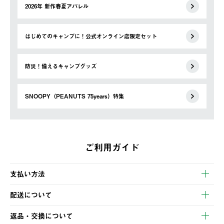
2026年 新作春夏アパレル
はじめてのキャンプに！公式オンライン店限定セット
防災！備えるキャンプグッズ
SNOOPY（PEANUTS 75years）特集
ご利用ガイド
支払い方法
以下のいずれかの方法でお支払いいただけます。
配送について
・クレジットカード決済
【発送スケジュール】
・コンビニ決済
返品・交換について
ご注文・ご入金完了より2営業日以内に商品を発送いたします。
・Pay-easy決済