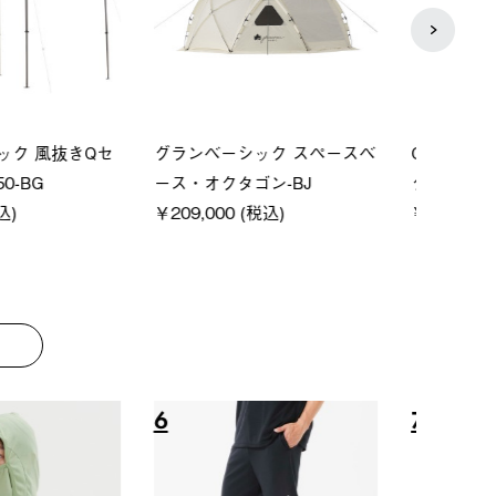
P ソーラーサンドブロッ
ソーラーブロック 風抜きQセ
【ロ
ェード-BF
ットタープ 200-BG
パー
0 (税込)
￥18,800 (税込)
下パ
￥12,
8
9