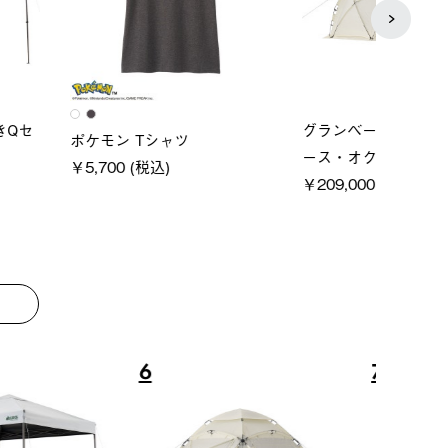
ーシック スペースベ
Q-TOP ソーラーサンドブロッ
ソーラ
クタゴン-BJ
クサンシェード-BF
ットタ
00 (税込)
￥16,800 (税込)
￥18,
8
9