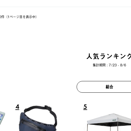
 10件（1ページ⽬を表⽰中）
人気ランキン
集計期間 : 7/23 - 8/6
総合
6
7