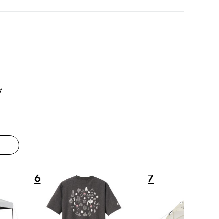
グ
8
9