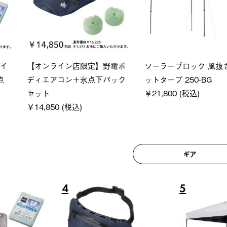
ロック 風抜きQセ
グランベ
ポケモン Tシャツ
250-BG
ース・オ
￥5,700 (税込)
(税込)
￥209,0
ギア
6
7