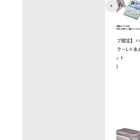
ップ限定】ハイ
【オンライン店限定】野電ボ
ソーラーブ
ーラーL＋氷点
ディエアコン＋氷点下パック
ットタープ 
セット
セット
￥21,800 
込)
￥14,850 (税込)
4
5