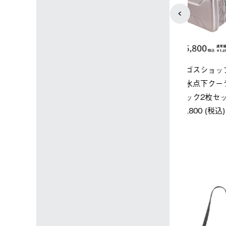
ップ限定】ハイ
【オンライン店限定】野電ボ
ソーラーブ
ーラーL＋氷点
ディエアコン＋氷点下パック
ットタープ 
セット
セット
￥21,800 
込)
￥14,850 (税込)
4
5