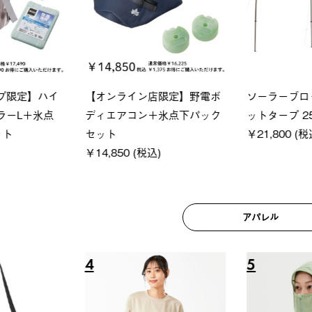
ロック 風抜きQセ
グランベーシック スペースベ
Q-TO
250-BG
ース・オクタゴン-BJ
クサンシ
(税込)
￥209,000 (税込)
￥16,80
アパレル
6
7