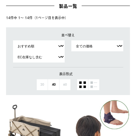
製品一覧
14件中 1〜 14件（1ページ⽬を表⽰中）
並べ替え
表示形式
20
40
60