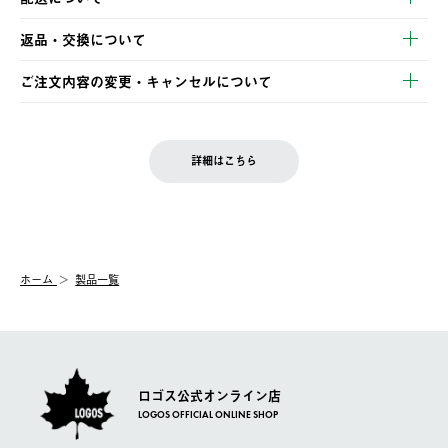
・クレジットカード決済
【発送スケジュール】
・コンビニ決済
返品・交換について
ご注文・ご入金完了より2営業日以内に商品を発送いたします。
・Pay-easy決済
※お客様都合の場合
土日祝の発送はございませんので、木曜日以降のご注文は週明け
ご注文内容の変更・キャンセルについて
の発送となる場合がございます。
ご注文完了後、変更・キャンセルの個別のご対応はお受けできま
【返品】
※予約販売・長期連休期間中のご注文は除く（別途スケジュール
せん。
商品到着後7日以内にご連絡ください。
をご案内いたします。）
LOGOS FAMILY会員の方は、会員マイページ内 購入履歴画面に
お客様都合の返品にかかる送料は、お客様ご負担とさせていただ
詳細はこちら
『注文をキャンセルする』ボタンが表示されている場合のみ、発
きます。
【配送時間指定】
送手配前のためサイト上よりご注文キャンセルが可能です。
ご注文の際、ご注文内容確認画面にて配送時間指定が可能です。
【交換】
配送時間指定がない場合は、最短でのお届けとなります。
システム上、商品の交換（同一商品のカラー・サイズ交換を含
む）は受け付けておりません。
【配送業者】
ホーム
製品一覧
一度お手元の商品を返品いただき、ご希望商品を再注文してくだ
佐川急便にて配送されます。
さい。
ロゴス公式オンライン店
LOGOS OFFICIAL ONLINE SHOP