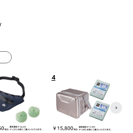
グ
8
9