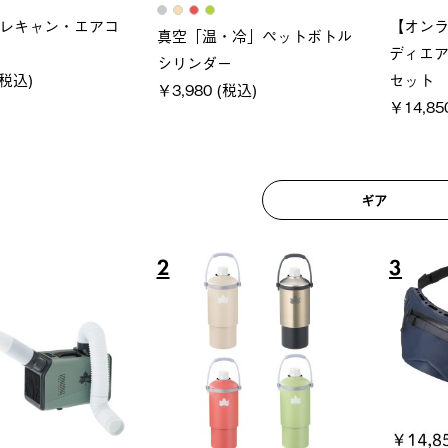
ロック 風抜きQセ
ソーラーブロック 風抜きQセ
グラン
250-BG
ットタープ 200-BG
ース・オ
 (税込)
￥18,800 (税込)
￥209,
ギア
6
7