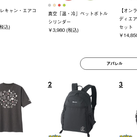
ブロック 風抜きQセ
ソーラーブロック 風抜きQセ
グラン
250-BG
ットタープ 200-BG
ース・
 (税込)
￥18,800 (税込)
￥209,
アパレル
6
7