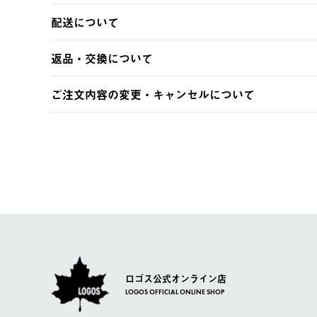
以下のいずれかの方法でお支払いいただけます。
配送について
・クレジットカード決済
・コンビニ決済
【発送スケジュール】
返品・交換について
・Pay-easy決済
ご注文・ご入金完了より2営業日以内に商品を発送いたしま
土日祝の発送はございませんので、木曜日以降のご注文は
※お客様都合の場合
ご注文内容の変更・キャンセルについて
※予約販売・長期連休期間中のご注文は除く（別途スケジ
【返品】
ご注文完了後、変更・キャンセルの個別のご対応はお受け
【配送時間指定】
商品到着後7日以内にご連絡ください。
LOGOS FAMILY会員の方は、会員マイページ内 購
ご注文の際、ご注文内容確認画面にて配送時間指定が可能
お客様都合の返品にかかる送料は、お客様ご負担とさせて
【配送業者】
【交換】
佐川急便にて配送されます。
システム上、商品の交換（同一商品のカラー・サイズ交換
一度お手元の商品を返品いただき、ご希望商品を再注文し
ロゴス公式オンライン店
LOGOS OFFICIAL ONLINE SHOP