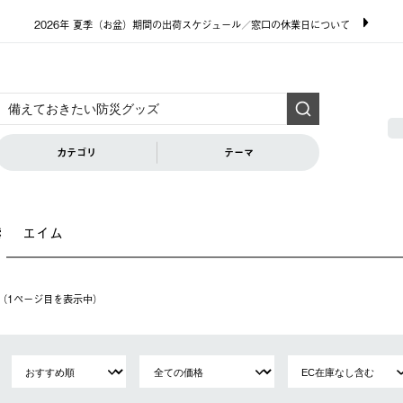
2026年 夏季（お盆）期間の出荷スケジュール／窓口の休業日について
カテゴリ
テーマ
エイム
索
件（1ページ⽬を表⽰中）