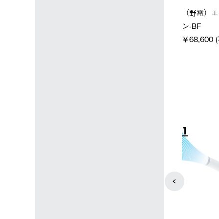
ン店限定】野電ボ
【ロゴスショップ限定】ハイ
ソーラーブ
ン＋氷点下パック
パー氷点下クーラーL＋氷点
ットタープ 
下パック2枚セット
￥21,800
税込)
￥15,800 (税込)
4
5