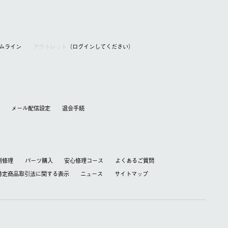
アムライン
アウトレット
（ログインしてください）
メール配信設定
退会⼿続
別修理
パーツ購入
安心修理コース
よくあるご質問
特定商品取引法に関する表⽰
ニュース
サイトマップ