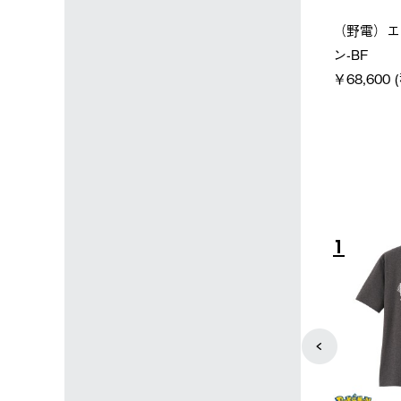
ン店限定】野電ボ
【ロゴスショップ限定】ハイ
ソーラー
ン＋氷点下パック
パー氷点下クーラーL＋氷点
ットタープ 
下パック2枚セット
￥21,800
税込)
￥15,800 (税込)
4
5