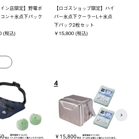
ベーシック スペースベ
Q-TOP ソーラーサンドブロッ
ポケ
クタゴン-BJ
クサンシェード-BF
￥5,
000 (税込)
￥16,800 (税込)
8
9