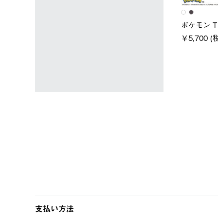
ユニセックス
レディース
スタンダードボディ
LOGOS by LIPNER リゲイン
ノーメイ
テック ボディリカバリーTシ
￥5,940 
税込)
ャツ #35503
￥5,940 (税込)
支払い方法