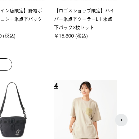
ベーシック スペースベ
Q-TOP ソーラーサンドブロッ
ne
オクタゴン-BJ
クサンシェード-BF
ン50
000 (税込)
￥16,800 (税込)
￥18
8
9