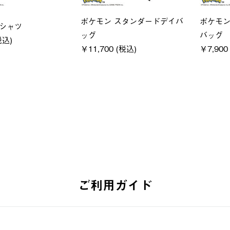
ユニセックス
レディ
クフーディ
LOGOS by LIPNER リゲイン
ＵＶサ
(税込)
テック ボディリカバリーショ
ィ
ーツ #35504
通常価格
￥5,500
￥5,940 (税込)
ご利用ガイド