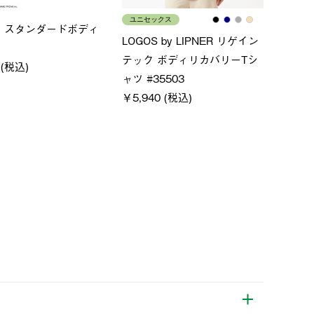
ース
メンズ
LO
ムホールジップフーデ
クールタッチリラックスパン
SA
ツ
￥21
￥5,500 (税込)
特別価格
 (税込)
￥4,000 (税込)