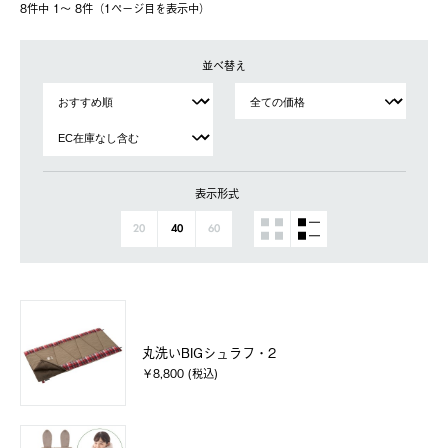
8件中 1〜 8件（1ページ⽬を表⽰中）
並べ替え
表示形式
20
40
60
丸洗いBIGシュラフ・2
￥8,800 (税込)