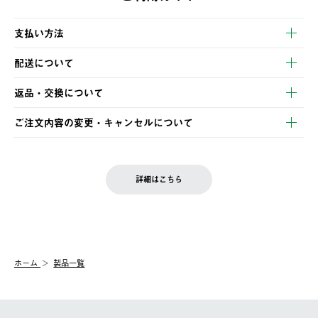
支払い方法
以下のいずれかの方法でお支払いいただけます。
配送について
・クレジットカード決済
【発送スケジュール】
・コンビニ決済
返品・交換について
ご注文・ご入金完了より2営業日以内に商品を発送いたします。
・Pay-easy決済
※お客様都合の場合
土日祝の発送はございませんので、木曜日以降のご注文は週明け
ご注文内容の変更・キャンセルについて
の発送となる場合がございます。
ご注文完了後、変更・キャンセルの個別のご対応はお受けできま
【返品】
※予約販売・長期連休期間中のご注文は除く（別途スケジュール
せん。
商品到着後7日以内にご連絡ください。
をご案内いたします。）
LOGOS FAMILY会員の方は、会員マイページ内 購入履歴画面に
お客様都合の返品にかかる送料は、お客様ご負担とさせていただ
詳細はこちら
『注文をキャンセルする』ボタンが表示されている場合のみ、発
きます。
【配送時間指定】
送手配前のためサイト上よりご注文キャンセルが可能です。
ご注文の際、ご注文内容確認画面にて配送時間指定が可能です。
【交換】
配送時間指定がない場合は、最短でのお届けとなります。
システム上、商品の交換（同一商品のカラー・サイズ交換を含
む）は受け付けておりません。
【配送業者】
ホーム
製品一覧
一度お手元の商品を返品いただき、ご希望商品を再注文してくだ
佐川急便にて配送されます。
さい。