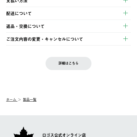
支払い方法
以下のいずれかの方法でお支払いいただけます。
配送について
・クレジットカード決済
【発送スケジュール】
・コンビニ決済
返品・交換について
ご注文・ご入金完了より2営業日以内に商品を発送いたします。
・Pay-easy決済
※お客様都合の場合
土日祝の発送はございませんので、木曜日以降のご注文は週明け
ご注文内容の変更・キャンセルについて
の発送となる場合がございます。
ご注文完了後、変更・キャンセルの個別のご対応はお受けできま
【返品】
※予約販売・長期連休期間中のご注文は除く（別途スケジュール
せん。
商品到着後7日以内にご連絡ください。
をご案内いたします。）
LOGOS FAMILY会員の方は、会員マイページ内 購入履歴画面に
お客様都合の返品にかかる送料は、お客様ご負担とさせていただ
詳細はこちら
『注文をキャンセルする』ボタンが表示されている場合のみ、発
きます。
【配送時間指定】
送手配前のためサイト上よりご注文キャンセルが可能です。
ご注文の際、ご注文内容確認画面にて配送時間指定が可能です。
【交換】
配送時間指定がない場合は、最短でのお届けとなります。
システム上、商品の交換（同一商品のカラー・サイズ交換を含
む）は受け付けておりません。
【配送業者】
ホーム
製品一覧
一度お手元の商品を返品いただき、ご希望商品を再注文してくだ
佐川急便にて配送されます。
さい。
ロゴス公式オンライン店