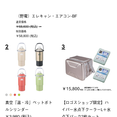
（野電）エレキャン・エアコン-BF
通常価格
￥68,600 (税込)
特別価格
￥58,800 (税込)
2
3
真空「温・冷」ペットボト
【ロゴスショップ限定】ハ
ルシリンダー
イパー氷点下クーラーL＋氷
￥3,980 (税込)
点下パック2枚セット