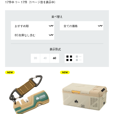
17件中 1〜 17件（1ページ⽬を表⽰中）
並べ替え
表示形式
20
40
60
NEW
NEW