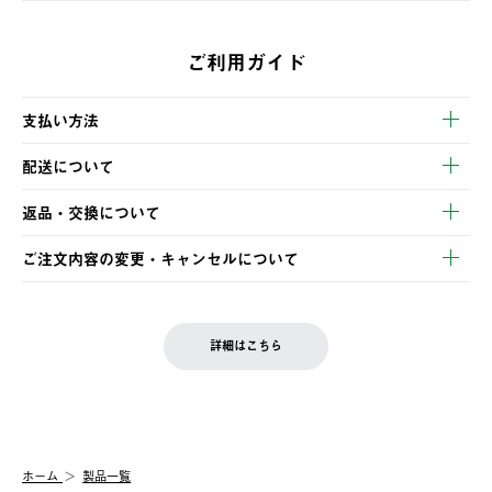
ご利用ガイド
支払い方法
以下のいずれかの方法でお支払いいただけます。
配送について
・クレジットカード決済
【発送スケジュール】
・コンビニ決済
返品・交換について
ご注文・ご入金完了より2営業日以内に商品を発送いたします。
・Pay-easy決済
※お客様都合の場合
土日祝の発送はございませんので、木曜日以降のご注文は週明け
ご注文内容の変更・キャンセルについて
の発送となる場合がございます。
ご注文完了後、変更・キャンセルの個別のご対応はお受けできま
【返品】
※予約販売・長期連休期間中のご注文は除く（別途スケジュール
せん。
商品到着後7日以内にご連絡ください。
をご案内いたします。）
LOGOS FAMILY会員の方は、会員マイページ内 購入履歴画面に
お客様都合の返品にかかる送料は、お客様ご負担とさせていただ
詳細はこちら
『注文をキャンセルする』ボタンが表示されている場合のみ、発
きます。
【配送時間指定】
送手配前のためサイト上よりご注文キャンセルが可能です。
ご注文の際、ご注文内容確認画面にて配送時間指定が可能です。
【交換】
配送時間指定がない場合は、最短でのお届けとなります。
システム上、商品の交換（同一商品のカラー・サイズ交換を含
む）は受け付けておりません。
【配送業者】
ホーム
製品一覧
一度お手元の商品を返品いただき、ご希望商品を再注文してくだ
佐川急便にて配送されます。