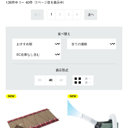
136件中 1〜 40件（1ページ⽬を表⽰中）
前へ
次へ
1
2
3
4
並べ替え
表示形式
20
40
60
NEW
NEW