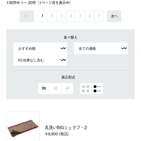
136件中 1〜 20件（1ページ⽬を表⽰中）
前へ
次へ
1
2
3
4
5
6
7
並べ替え
表示形式
20
40
60
丸洗いBIGシュラフ・2
￥8,800 (税込)