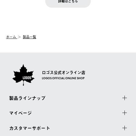
お客様都合の返品にかかる送料は、お客様ご負担とさせていただ
詳細はこちら
『注文をキャンセルする』ボタンが表示されている場合のみ、発
きます。
【配送時間指定】
送手配前のためサイト上よりご注文キャンセルが可能です。
ご注文の際、ご注文内容確認画面にて配送時間指定が可能です。
【交換】
配送時間指定がない場合は、最短でのお届けとなります。
システム上、商品の交換（同一商品のカラー・サイズ交換を含
む）は受け付けておりません。
【配送業者】
ホーム
製品一覧
一度お手元の商品を返品いただき、ご希望商品を再注文してくだ
佐川急便にて配送されます。
さい。
ロゴス公式オンライン店
LOGOS OFFICIAL ONLINE SHOP
製品ラインナップ
マイページ
カスタマーサポート