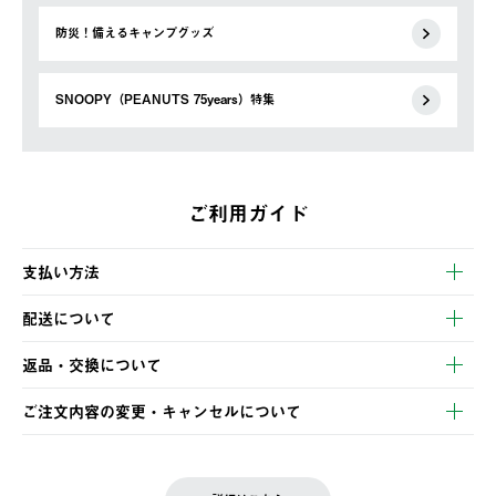
防災！備えるキャンプグッズ
SNOOPY（PEANUTS 75years）特集
ご利用ガイド
支払い方法
以下のいずれかの方法でお支払いいただけます。
配送について
・クレジットカード決済
【発送スケジュール】
・コンビニ決済
返品・交換について
ご注文・ご入金完了より2営業日以内に商品を発送いたします。
・Pay-easy決済
※お客様都合の場合
土日祝の発送はございませんので、木曜日以降のご注文は週明け
ご注文内容の変更・キャンセルについて
の発送となる場合がございます。
ご注文完了後、変更・キャンセルの個別のご対応はお受けできま
【返品】
※予約販売・長期連休期間中のご注文は除く（別途スケジュール
せん。
商品到着後7日以内にご連絡ください。
をご案内いたします。）
LOGOS FAMILY会員の方は、会員マイページ内 購入履歴画面に