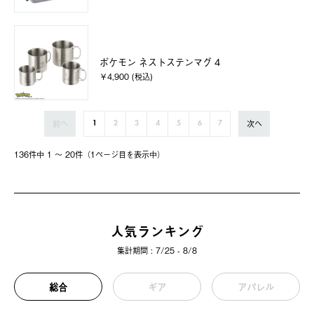
ポケモン ネストステンマグ 4
￥4,900 (税込)
前へ
次へ
1
2
3
4
5
6
7
136件中 1 〜 20件（1ページ⽬を表⽰中）
人気ランキング
集計期間 : 7/25 - 8/8
総合
ギア
アパレル