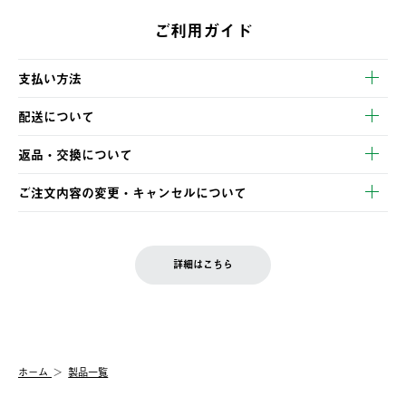
ご利用ガイド
支払い方法
以下のいずれかの方法でお支払いいただけます。
配送について
・クレジットカード決済
【発送スケジュール】
・コンビニ決済
返品・交換について
ご注文・ご入金完了より2営業日以内に商品を発送いたします。
・Pay-easy決済
※お客様都合の場合
土日祝の発送はございませんので、木曜日以降のご注文は週明け
ご注文内容の変更・キャンセルについて
の発送となる場合がございます。
ご注文完了後、変更・キャンセルの個別のご対応はお受けできま
【返品】
※予約販売・長期連休期間中のご注文は除く（別途スケジュール
せん。
商品到着後7日以内にご連絡ください。
をご案内いたします。）
LOGOS FAMILY会員の方は、会員マイページ内 購入履歴画面に
お客様都合の返品にかかる送料は、お客様ご負担とさせていただ
詳細はこちら
『注文をキャンセルする』ボタンが表示されている場合のみ、発
きます。
【配送時間指定】
送手配前のためサイト上よりご注文キャンセルが可能です。
ご注文の際、ご注文内容確認画面にて配送時間指定が可能です。
【交換】
配送時間指定がない場合は、最短でのお届けとなります。
システム上、商品の交換（同一商品のカラー・サイズ交換を含
む）は受け付けておりません。
【配送業者】
ホーム
製品一覧
一度お手元の商品を返品いただき、ご希望商品を再注文してくだ
佐川急便にて配送されます。
さい。