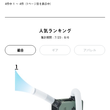
4件中 1 〜 4件（1ページ⽬を表⽰中）
人気ランキング
集計期間 : 7/23 - 8/6
総合
ギア
アパレル
1