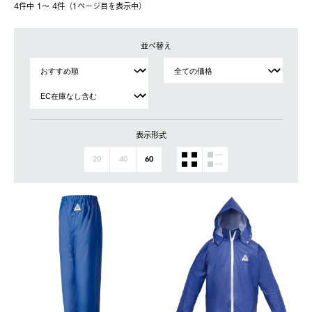
4件中 1〜 4件（1ページ⽬を表⽰中）
並べ替え
表示形式
20
40
60