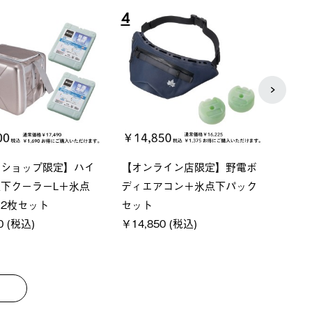
8
9
ーシック スペースベ
Q-TOP ソーラーサンドブロッ
ソーラ
クタゴン-BJ
クサンシェード-BF
ットタ
00 (税込)
￥16,800 (税込)
￥18,