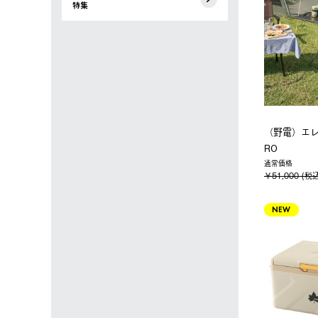
特集
（野電）エ
RO
通常価格
￥51,000 (税
NEW