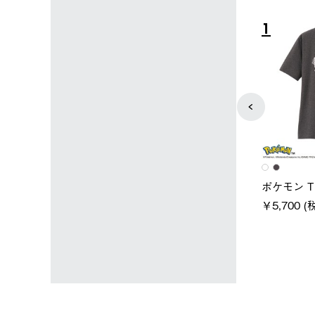
4
5
ユニセックス
レディース
タンダードボディ
LOGOS by LIPNER リゲイン
ノーメイク
テック ボディリカバリーTシ
￥5,940 (
)
ャツ #35503
￥5,940 (税込)