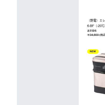
（野電）エレ
6-BF（-20
通常価格
￥34,800 (税
NEW