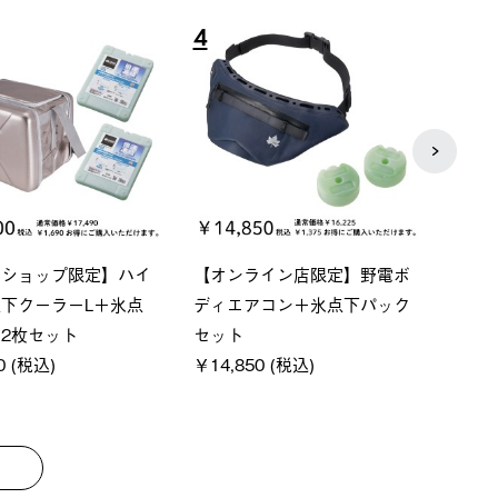
8
9
P ソーラーサンドブロッ
ソーラーブロック 風抜きQセ
【ロ
ェード-BF
ットタープ 200-BG
パー
0 (税込)
￥18,800 (税込)
下パ
￥12,