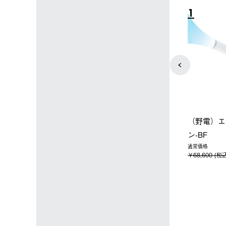
4
5
ップ限定】ハイ
【オンライン店限定】野電ボ
ソーラーブ
ーラーL＋氷点
ディエアコン＋氷点下パック
ットタープ 
セット
セット
￥21,800 
込)
￥14,850 (税込)