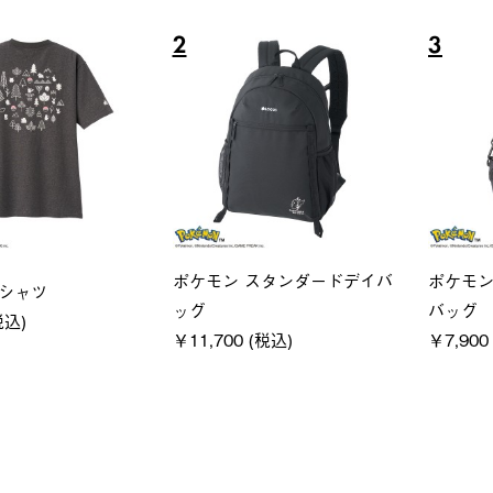
6
7
ユニセックス
LOGOS
フーディ
LOGOS by LIPNER リゲイン
SACK
税込)
テック ボディリカバリーショ
￥21,78
ーツ #35504
￥5,940 (税込)