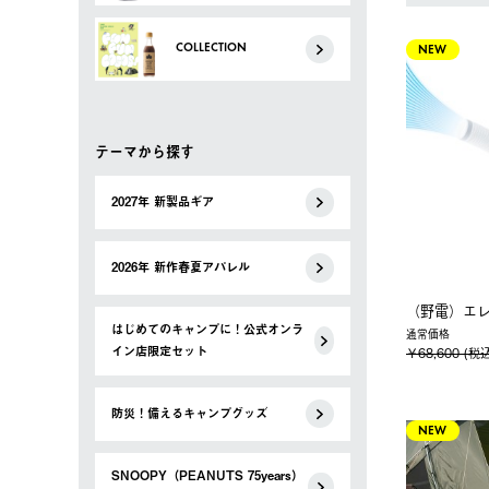
COLLECTION
NEW
テーマから探す
2027年 新製品ギア
2026年 新作春夏アパレル
（野電）エレ
はじめてのキャンプに！公式オンラ
通常価格
イン店限定セット
￥68,600 (税
防災！備えるキャンプグッズ
NEW
SNOOPY（PEANUTS 75years）