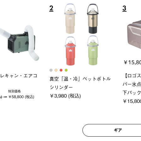
6
7
ロック 風抜きQセ
グランベ
ポケモン Tシャツ
250-BG
ース・オ
￥5,700 (税込)
(税込)
￥209,0
ギア