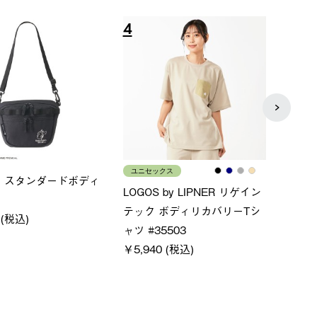
8
9
メンズ
レディ
×FOOTMARK RAKU
クールタッチリラックスＴシ
ＵＶ
ャツ
ィ
0 (税込)
￥4,400 (税込)
通常価格
￥5,500