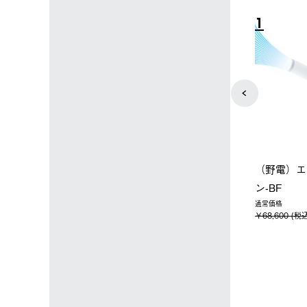
4
5
ップ限定】ハイ
【オンライン店限定】野電ボ
ソーラーブ
ーラーL＋氷点
ディエアコン＋氷点下パック
ットタープ 
セット
セット
￥21,800 
込)
￥14,850 (税込)