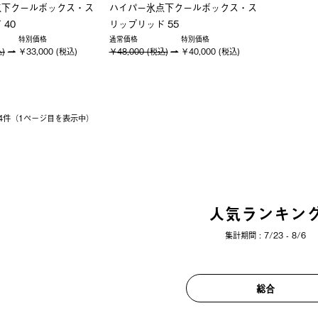
点下クールボックス・ス
ハイパー氷点下クールボックス・ス
 40
リップリッド 55
特別価格
通常価格
特別価格
込)
￥33,000 (税込)
￥48,000 (税込)
￥40,000 (税込)
 14件（1ページ⽬を表⽰中）
人気ランキン
集計期間 : 7/23 - 8/6
総合