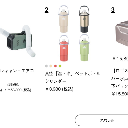
6
7
ロック 風抜きQセ
グランベーシック スペースベ
Q-TO
250-BG
ース・オクタゴン-BJ
クサンシ
(税込)
￥209,000 (税込)
￥16,80
アパレル