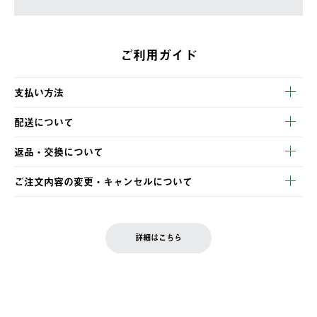
ご利用ガイド
支払い方法
以下のいずれかの方法でお支払いいただけます。
配送について
・クレジットカード決済
【発送スケジュール】
・コンビニ決済
返品・交換について
ご注文・ご入金完了より2営業日以内に商品を発送いたします。
・Pay-easy決済
※お客様都合の場合
土日祝の発送はございませんので、木曜日以降のご注文は週明け
ご注文内容の変更・キャンセルについて
の発送となる場合がございます。
ご注文完了後、変更・キャンセルの個別のご対応はお受けできま
【返品】
※予約販売・長期連休期間中のご注文は除く（別途スケジュール
せん。
商品到着後7日以内にご連絡ください。
をご案内いたします。）
LOGOS FAMILY会員の方は、会員マイページ内 購入履歴画面に
お客様都合の返品にかかる送料は、お客様ご負担とさせていただ
詳細はこちら
『注文をキャンセルする』ボタンが表示されている場合のみ、発
きます。
【配送時間指定】
送手配前のためサイト上よりご注文キャンセルが可能です。
ご注文の際、ご注文内容確認画面にて配送時間指定が可能です。
【交換】
配送時間指定がない場合は、最短でのお届けとなります。
システム上、商品の交換（同一商品のカラー・サイズ交換を含
む）は受け付けておりません。
【配送業者】