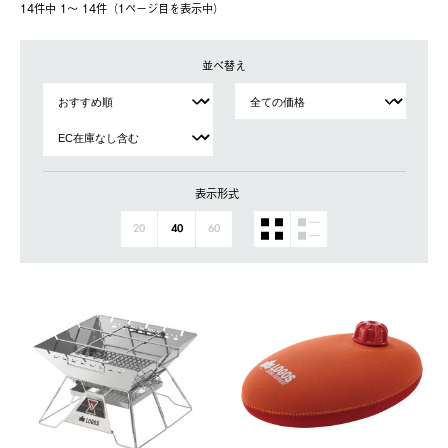
14件中 1〜 14件（1ページ⽬を表⽰中）
並べ替え
表示形式
20
40
60