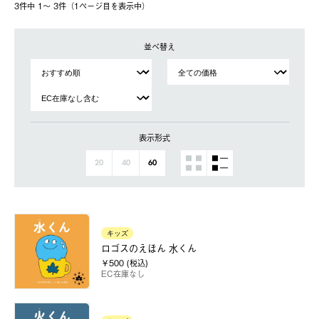
3件中 1〜 3件（1ページ⽬を表⽰中）
並べ替え
表示形式
20
40
60
キッズ
ロゴスのえほん 水くん
￥500 (税込)
EC在庫なし