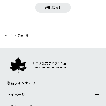
せん。
商品到着後7日以内にご連絡ください。
をご案内いたします。）
LOGOS FAMILY会員の方は、会員マイページ内 購入履歴画面に
お客様都合の返品にかかる送料は、お客様ご負担とさせていただ
詳細はこちら
『注文をキャンセルする』ボタンが表示されている場合のみ、発
きます。
【配送時間指定】
送手配前のためサイト上よりご注文キャンセルが可能です。
ご注文の際、ご注文内容確認画面にて配送時間指定が可能です。
【交換】
配送時間指定がない場合は、最短でのお届けとなります。
システム上、商品の交換（同一商品のカラー・サイズ交換を含
む）は受け付けておりません。
【配送業者】
ホーム
製品一覧
一度お手元の商品を返品いただき、ご希望商品を再注文してくだ
佐川急便にて配送されます。
さい。
ロゴス公式オンライン店
LOGOS OFFICIAL ONLINE SHOP
製品ラインナップ
マイページ