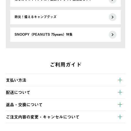
防災！備えるキャンプグッズ
SNOOPY（PEANUTS 75years）特集
ご利用ガイド
支払い方法
以下のいずれかの方法でお支払いいただけます。
配送について
・クレジットカード決済
【発送スケジュール】
・コンビニ決済
返品・交換について
ご注文・ご入金完了より2営業日以内に商品を発送いたします。
・Pay-easy決済
※お客様都合の場合
土日祝の発送はございませんので、木曜日以降のご注文は週明け
ご注文内容の変更・キャンセルについて
の発送となる場合がございます。
ご注文完了後、変更・キャンセルの個別のご対応はお受けできま
【返品】
※予約販売・長期連休期間中のご注文は除く（別途スケジュール