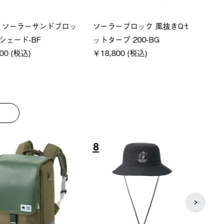
P ソーラーサンドブロッ
ソーラーブロック 風抜きQセ
【ロ
ェード-BF
ットタープ 200-BG
パー
0 (税込)
￥18,800 (税込)
下パ
￥12,
8
9