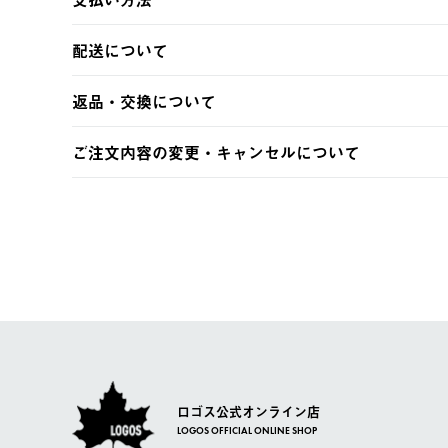
以下のいずれかの方法でお支払いいただけます。
配送について
・クレジットカード決済
・コンビニ決済
【発送スケジュール】
返品・交換について
・Pay-easy決済
ご注文・ご入金完了より2営業日以内に商品を発送いたしま
土日祝の発送はございませんので、木曜日以降のご注文は
※お客様都合の場合
ご注文内容の変更・キャンセルについて
※予約販売・長期連休期間中のご注文は除く（別途スケジ
【返品】
ご注文完了後、変更・キャンセルの個別のご対応はお受け
【配送時間指定】
商品到着後7日以内にご連絡ください。
LOGOS FAMILY会員の方は、会員マイページ内 購
ご注文の際、ご注文内容確認画面にて配送時間指定が可能
お客様都合の返品にかかる送料は、お客様ご負担とさせて
【配送業者】
【交換】
佐川急便にて配送されます。
システム上、商品の交換（同一商品のカラー・サイズ交換
一度お手元の商品を返品いただき、ご希望商品を再注文し
ロゴス公式オンライン店
LOGOS OFFICIAL ONLINE SHOP