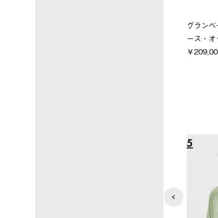
店限定】野電ボ
ソーラーブロック 風抜きQセ
グランベー
＋氷点下パック
ットタープ 250-BG
ース・オク
￥21,800 (税込)
￥209,000
込)
4
5