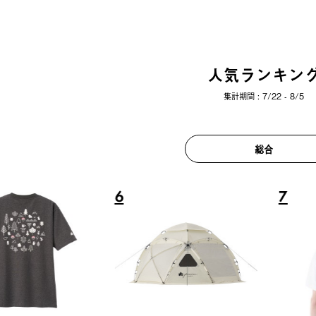
人気ランキン
集計期間 : 7/22 - 8/5
総合
6
7