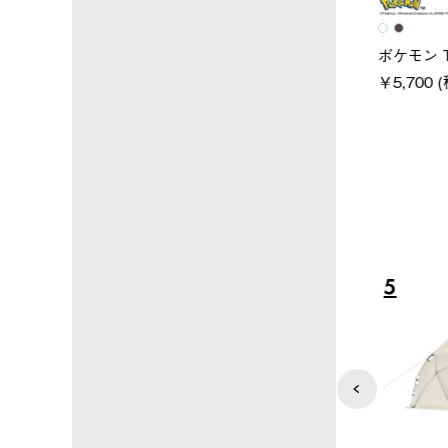
店限定】野電ボ
ソーラーブロック 風抜きQセ
ポケモン 
＋氷点下パック
ットタープ 250-BG
￥5,700 (
￥21,800 (税込)
込)
4
5