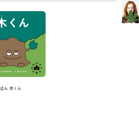
ほん 木くん
)