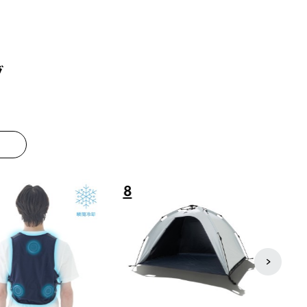
グ
8
9