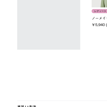
ユニセックス
レディース
タンダードボディ
LOGOS by LIPNER リゲイン
ノーメイク
テック ボディリカバリーTシ
￥5,940 (
)
ャツ #35503
￥5,940 (税込)
支払い方法