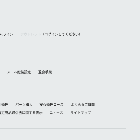
アムライン
アウトレット
（ログインしてください）
メール配信設定
退会⼿続
別修理
パーツ購入
安心修理コース
よくあるご質問
特定商品取引法に関する表⽰
ニュース
サイトマップ