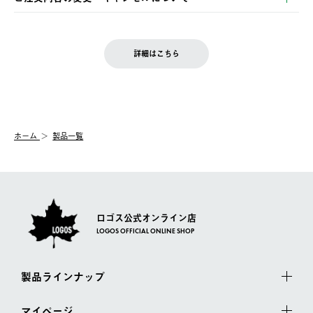
の発送となる場合がございます。
ご注文完了後、変更・キャンセルの個別のご対応はお受けできま
【返品】
※予約販売・長期連休期間中のご注文は除く（別途スケジュール
せん。
商品到着後7日以内にご連絡ください。
をご案内いたします。）
LOGOS FAMILY会員の方は、会員マイページ内 購入履歴画面に
お客様都合の返品にかかる送料は、お客様ご負担とさせていただ
詳細はこちら
『注文をキャンセルする』ボタンが表示されている場合のみ、発
きます。
【配送時間指定】
送手配前のためサイト上よりご注文キャンセルが可能です。
ご注文の際、ご注文内容確認画面にて配送時間指定が可能です。
【交換】
配送時間指定がない場合は、最短でのお届けとなります。
システム上、商品の交換（同一商品のカラー・サイズ交換を含
む）は受け付けておりません。
【配送業者】
ホーム
製品一覧
一度お手元の商品を返品いただき、ご希望商品を再注文してくだ
佐川急便にて配送されます。
さい。
ロゴス公式オンライン店
LOGOS OFFICIAL ONLINE SHOP
製品ラインナップ
マイページ