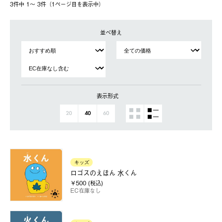
3件中 1〜 3件（1ページ⽬を表⽰中）
並べ替え
表示形式
20
40
60
キッズ
ロゴスのえほん 水くん
￥500 (税込)
EC在庫なし