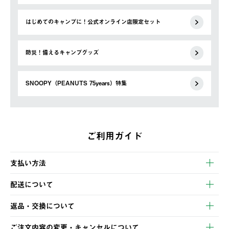
はじめてのキャンプに！公式オンライン店限定セット
防災！備えるキャンプグッズ
SNOOPY（PEANUTS 75years）特集
ご利用ガイド
支払い方法
以下のいずれかの方法でお支払いいただけます。
配送について
・クレジットカード決済
【発送スケジュール】
・コンビニ決済
返品・交換について
ご注文・ご入金完了より2営業日以内に商品を発送いたします。
・Pay-easy決済
※お客様都合の場合
土日祝の発送はございませんので、木曜日以降のご注文は週明け
ご注文内容の変更・キャンセルについて