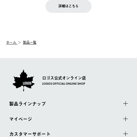
LOGOS FAMILY会員の方は、会員マイページ内 購入履歴画面に
お客様都合の返品にかかる送料は、お客様ご負担とさせていただ
詳細はこちら
『注文をキャンセルする』ボタンが表示されている場合のみ、発
きます。
【配送時間指定】
送手配前のためサイト上よりご注文キャンセルが可能です。
ご注文の際、ご注文内容確認画面にて配送時間指定が可能です。
【交換】
配送時間指定がない場合は、最短でのお届けとなります。
システム上、商品の交換（同一商品のカラー・サイズ交換を含
む）は受け付けておりません。
【配送業者】
ホーム
製品一覧
一度お手元の商品を返品いただき、ご希望商品を再注文してくだ
佐川急便にて配送されます。
さい。
ロゴス公式オンライン店
LOGOS OFFICIAL ONLINE SHOP
製品ラインナップ
マイページ
カスタマーサポート