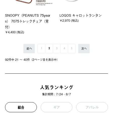
SNOOPY（PEANUTS 75year
LOGOS キャロットランタン
￥2,970 (税込)
s） 7075トレックチェア（背
付）
￥4,400 (税込)
前へ
次へ
1
2
3
4
5
92件中 21 〜 40件（2ページ⽬を表⽰中）
人気ランキング
集計期間 : 7/24 - 8/7
総合
ギア
アパレル