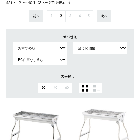
92件中 21〜 40件（2ページ⽬を表⽰中）
前へ
次へ
1
2
3
4
5
並べ替え
表示形式
20
40
60