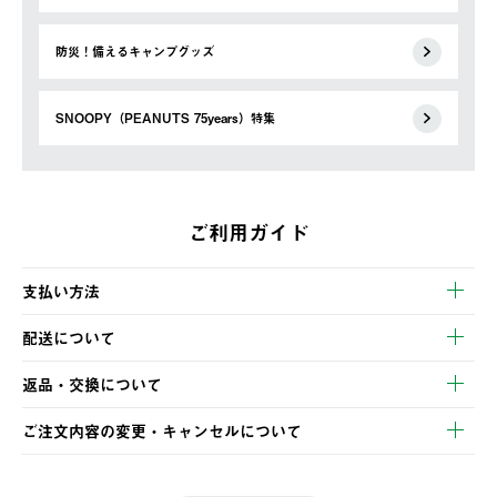
防災！備えるキャンプグッズ
SNOOPY（PEANUTS 75years）特集
ご利用ガイド
支払い方法
以下のいずれかの方法でお支払いいただけます。
配送について
・クレジットカード決済
【発送スケジュール】
・コンビニ決済
返品・交換について
ご注文・ご入金完了より2営業日以内に商品を発送いたします。
・Pay-easy決済
※お客様都合の場合
土日祝の発送はございませんので、木曜日以降のご注文は週明け
ご注文内容の変更・キャンセルについて
の発送となる場合がございます。
ご注文完了後、変更・キャンセルの個別のご対応はお受けできま
【返品】
※予約販売・長期連休期間中のご注文は除く（別途スケジュール
せん。
商品到着後7日以内にご連絡ください。
をご案内いたします。）