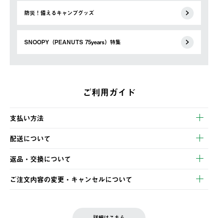
防災！備えるキャンプグッズ
SNOOPY（PEANUTS 75years）特集
ご利用ガイド
支払い方法
以下のいずれかの方法でお支払いいただけます。
配送について
・クレジットカード決済
【発送スケジュール】
・コンビニ決済
返品・交換について
ご注文・ご入金完了より2営業日以内に商品を発送いたします。
・Pay-easy決済
※お客様都合の場合
土日祝の発送はございませんので、木曜日以降のご注文は週明け
ご注文内容の変更・キャンセルについて
の発送となる場合がございます。
ご注文完了後、変更・キャンセルの個別のご対応はお受けできま
【返品】
※予約販売・長期連休期間中のご注文は除く（別途スケジュール
せん。
商品到着後7日以内にご連絡ください。
をご案内いたします。）
LOGOS FAMILY会員の方は、会員マイページ内 購入履歴画面に
お客様都合の返品にかかる送料は、お客様ご負担とさせていただ
詳細はこちら