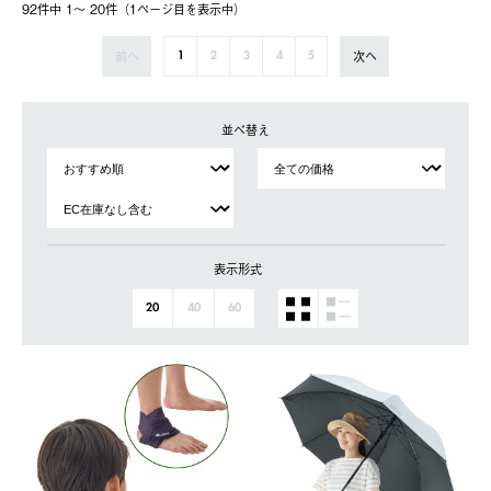
92件中 1〜 20件（1ページ⽬を表⽰中）
前へ
次へ
1
2
3
4
5
並べ替え
表示形式
20
40
60