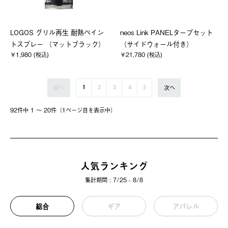
LOGOS グリル再生 耐熱ペイン
neos Link PANELタープセット
トスプレー （マットブラック）
（サイドウォール付き）
￥1,980 (税込)
￥21,780 (税込)
前へ
次へ
1
2
3
4
5
92件中 1 〜 20件（1ページ⽬を表⽰中）
人気ランキング
集計期間 : 7/25 - 8/8
総合
ギア
アパレル