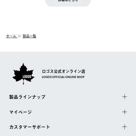
『注文をキャンセルする』ボタンが表示されている場合のみ、発
きます。
【配送時間指定】
送手配前のためサイト上よりご注文キャンセルが可能です。
ご注文の際、ご注文内容確認画面にて配送時間指定が可能です。
【交換】
配送時間指定がない場合は、最短でのお届けとなります。
システム上、商品の交換（同一商品のカラー・サイズ交換を含
む）は受け付けておりません。
【配送業者】
ホーム
製品一覧
一度お手元の商品を返品いただき、ご希望商品を再注文してくだ
佐川急便にて配送されます。
さい。
ロゴス公式オンライン店
LOGOS OFFICIAL ONLINE SHOP
製品ラインナップ
マイページ
カスタマーサポート