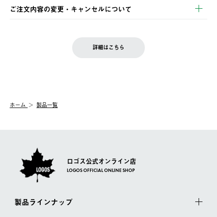
※お客様都合の場合
土日祝の発送はございませんので、木曜日以降のご注文は週明け
ご注文内容の変更・キャンセルについて
の発送となる場合がございます。
ご注文完了後、変更・キャンセルの個別のご対応はお受けできま
【返品】
※予約販売・長期連休期間中のご注文は除く（別途スケジュール
せん。
商品到着後7日以内にご連絡ください。
をご案内いたします。）
LOGOS FAMILY会員の方は、会員マイページ内 購入履歴画面に
お客様都合の返品にかかる送料は、お客様ご負担とさせていただ
詳細はこちら
『注文をキャンセルする』ボタンが表示されている場合のみ、発
きます。
【配送時間指定】
送手配前のためサイト上よりご注文キャンセルが可能です。
ご注文の際、ご注文内容確認画面にて配送時間指定が可能です。
【交換】
配送時間指定がない場合は、最短でのお届けとなります。
システム上、商品の交換（同一商品のカラー・サイズ交換を含
む）は受け付けておりません。
【配送業者】
ホーム
製品一覧
一度お手元の商品を返品いただき、ご希望商品を再注文してくだ
佐川急便にて配送されます。
さい。
ロゴス公式オンライン店
LOGOS OFFICIAL ONLINE SHOP
製品ラインナップ