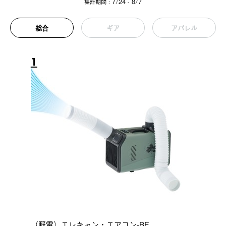
集計期間 : 7/24 - 8/7
総合
ギア
アパレル
1
（野電）エレキャン・エアコン-BF