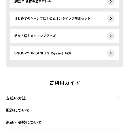
2026年 新作春夏アパレル
はじめてのキャンプに！公式オンライン店限定セット
防災！備えるキャンプグッズ
SNOOPY（PEANUTS 75years）特集
ご利用ガイド
支払い方法
以下のいずれかの方法でお支払いいただけます。
配送について
・クレジットカード決済
【発送スケジュール】
・コンビニ決済
返品・交換について
ご注文・ご入金完了より2営業日以内に商品を発送いたします。
・Pay-easy決済