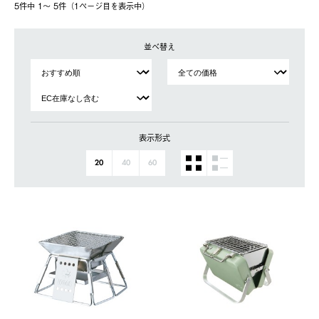
5件中 1〜 5件（1ページ⽬を表⽰中）
並べ替え
表示形式
20
40
60