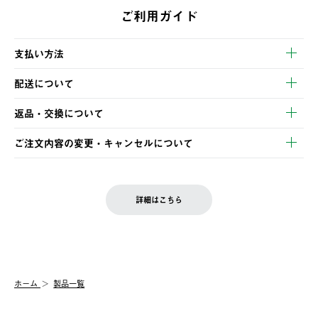
ご利用ガイド
支払い方法
以下のいずれかの方法でお支払いいただけます。
配送について
・クレジットカード決済
【発送スケジュール】
・コンビニ決済
返品・交換について
ご注文・ご入金完了より2営業日以内に商品を発送いたします。
・Pay-easy決済
※お客様都合の場合
土日祝の発送はございませんので、木曜日以降のご注文は週明け
ご注文内容の変更・キャンセルについて
の発送となる場合がございます。
ご注文完了後、変更・キャンセルの個別のご対応はお受けできま
【返品】
※予約販売・長期連休期間中のご注文は除く（別途スケジュール
せん。
商品到着後7日以内にご連絡ください。
をご案内いたします。）
LOGOS FAMILY会員の方は、会員マイページ内 購入履歴画面に
お客様都合の返品にかかる送料は、お客様ご負担とさせていただ
詳細はこちら
『注文をキャンセルする』ボタンが表示されている場合のみ、発
きます。
【配送時間指定】
送手配前のためサイト上よりご注文キャンセルが可能です。
ご注文の際、ご注文内容確認画面にて配送時間指定が可能です。
【交換】
配送時間指定がない場合は、最短でのお届けとなります。
システム上、商品の交換（同一商品のカラー・サイズ交換を含
む）は受け付けておりません。
【配送業者】
ホーム
製品一覧
一度お手元の商品を返品いただき、ご希望商品を再注文してくだ
佐川急便にて配送されます。
さい。