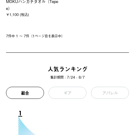
MOKUハンカチタオル（Tepe
e）
￥1,100 (税込)
7件中 1 〜 7件（1ページ⽬を表⽰中）
人気ランキング
集計期間 : 7/24 - 8/7
総合
ギア
アパレル
1