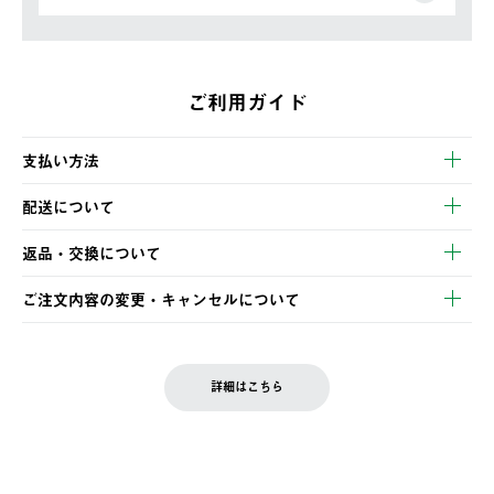
ご利用ガイド
支払い方法
以下のいずれかの方法でお支払いいただけます。
配送について
・クレジットカード決済
【発送スケジュール】
・コンビニ決済
返品・交換について
ご注文・ご入金完了より2営業日以内に商品を発送いたします。
・Pay-easy決済
※お客様都合の場合
土日祝の発送はございませんので、木曜日以降のご注文は週明け
ご注文内容の変更・キャンセルについて
の発送となる場合がございます。
ご注文完了後、変更・キャンセルの個別のご対応はお受けできま
【返品】
※予約販売・長期連休期間中のご注文は除く（別途スケジュール
せん。
商品到着後7日以内にご連絡ください。
をご案内いたします。）
LOGOS FAMILY会員の方は、会員マイページ内 購入履歴画面に
お客様都合の返品にかかる送料は、お客様ご負担とさせていただ
詳細はこちら
『注文をキャンセルする』ボタンが表示されている場合のみ、発
きます。
【配送時間指定】
送手配前のためサイト上よりご注文キャンセルが可能です。
ご注文の際、ご注文内容確認画面にて配送時間指定が可能です。
【交換】
配送時間指定がない場合は、最短でのお届けとなります。
システム上、商品の交換（同一商品のカラー・サイズ交換を含