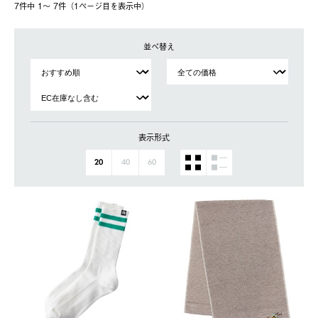
7件中 1〜 7件（1ページ⽬を表⽰中）
並べ替え
表示形式
20
40
60