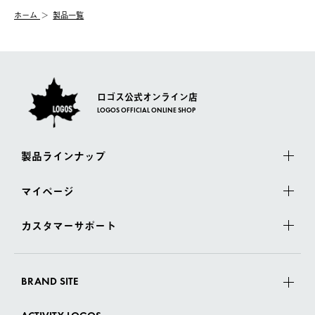
む）は受け付けておりません。
【配送業者】
ホーム
製品一覧
一度お手元の商品を返品いただき、ご希望商品を再注文してくだ
佐川急便にて配送されます。
さい。
ロゴス公式オンライン店
LOGOS OFFICIAL ONLINE SHOP
製品ラインナップ
マイページ
カスタマーサポート
BRAND SITE