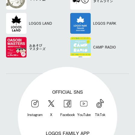
タイムライン
LOGOS LAND
LOGOS PARK
おあそび
CAMP RADIO
マスターズ
OFFICIAL SNS
Instagram
X
Facebook
YouTube
TikTok
LOGOS FAMILY APP