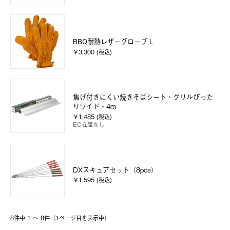
BBQ耐熱レザーグローブ L
￥3,300 (税込)
焦げ付きにくい焼きそばシート・グリルぴった
りワイド・4m
￥1,485 (税込)
EC在庫なし
DXスキュアセット（8pcs）
￥1,595 (税込)
8件中 1 〜 8件（1ページ⽬を表⽰中）