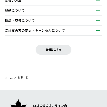
支払い方法
以下のいずれかの方法でお支払いいただけます。
配送について
・クレジットカード決済
【発送スケジュール】
・コンビニ決済
返品・交換について
ご注文・ご入金完了より2営業日以内に商品を発送いたします。
・Pay-easy決済
※お客様都合の場合
土日祝の発送はございませんので、木曜日以降のご注文は週明け
ご注文内容の変更・キャンセルについて
の発送となる場合がございます。
ご注文完了後、変更・キャンセルの個別のご対応はお受けできま
【返品】
※予約販売・長期連休期間中のご注文は除く（別途スケジュール
せん。
商品到着後7日以内にご連絡ください。
をご案内いたします。）
LOGOS FAMILY会員の方は、会員マイページ内 購入履歴画面に
お客様都合の返品にかかる送料は、お客様ご負担とさせていただ
詳細はこちら
『注文をキャンセルする』ボタンが表示されている場合のみ、発
きます。
【配送時間指定】
送手配前のためサイト上よりご注文キャンセルが可能です。
ご注文の際、ご注文内容確認画面にて配送時間指定が可能です。
【交換】
配送時間指定がない場合は、最短でのお届けとなります。
システム上、商品の交換（同一商品のカラー・サイズ交換を含
む）は受け付けておりません。
【配送業者】
ホーム
製品一覧
一度お手元の商品を返品いただき、ご希望商品を再注文してくだ
佐川急便にて配送されます。
さい。
ロゴス公式オンライン店