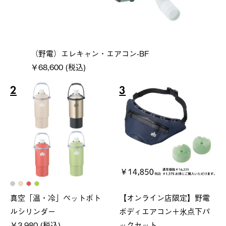
（野電）エレキャン・エアコン-BF
￥68,600 (税込)
2
3
真空「温・冷」ペットボト
【オンライン店限定】野電
ルシリンダー
ボディエアコン＋氷点下パ
￥3,980 (税込)
ックセット