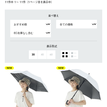
11件中 1〜 11件（1ページ⽬を表⽰中）
並べ替え
表示形式
20
40
60
NEW
NEW