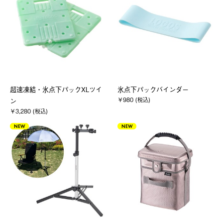
超速凍結・氷点下パックXLツイ
氷点下パックバインダー
￥980 (税込)
ン
￥3,280 (税込)
NEW
NEW