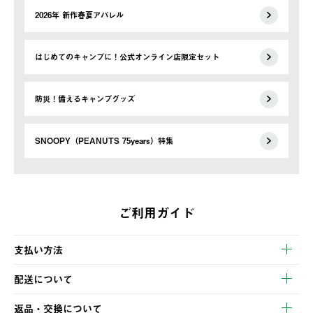
2026年 新作春夏アパレル
はじめてのキャンプに！公式オンライン店限定セット
防災！備えるキャンプグッズ
SNOOPY（PEANUTS 75years）特集
ご利用ガイド
支払い方法
以下のいずれかの方法でお支払いいただけます。
配送について
・クレジットカード決済
【発送スケジュール】
・コンビニ決済
返品・交換について