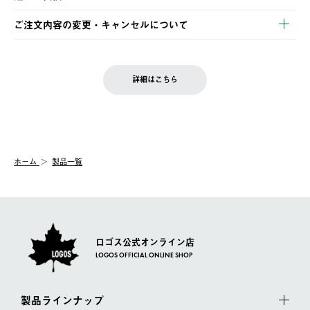
ご注文・ご入金完了より2営業日以内に商品を発送いたします。
・Pay-easy決済
※お客様都合の場合
土日祝の発送はございませんので、木曜日以降のご注文は週明け
ご注文内容の変更・キャンセルについて
の発送となる場合がございます。
ご注文完了後、変更・キャンセルの個別のご対応はお受けできま
【返品】
※予約販売・長期連休期間中のご注文は除く（別途スケジュール
せん。
商品到着後7日以内にご連絡ください。
をご案内いたします。）
LOGOS FAMILY会員の方は、会員マイページ内 購入履歴画面に
お客様都合の返品にかかる送料は、お客様ご負担とさせていただ
詳細はこちら
『注文をキャンセルする』ボタンが表示されている場合のみ、発
きます。
【配送時間指定】
送手配前のためサイト上よりご注文キャンセルが可能です。
ご注文の際、ご注文内容確認画面にて配送時間指定が可能です。
【交換】
配送時間指定がない場合は、最短でのお届けとなります。
システム上、商品の交換（同一商品のカラー・サイズ交換を含
む）は受け付けておりません。
【配送業者】
ホーム
製品一覧
一度お手元の商品を返品いただき、ご希望商品を再注文してくだ
佐川急便にて配送されます。
さい。
ロゴス公式オンライン店
LOGOS OFFICIAL ONLINE SHOP
製品ラインナップ