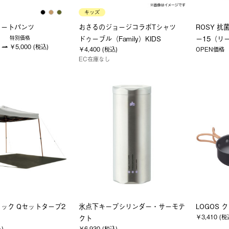
キッズ
ョートパンツ
おさるのジョージコラボTシャツ
ROSY 抗
ドゥーブル（Family）KIDS
ー15（リ
特別価格
￥5,000 (税込)
￥4,400 (税込)
OPEN価格
EC在庫なし
ック Qセットタープ2
氷点下キープシリンダー・サーモテ
LOGOS ク
￥3,410 (税
クト
込)
￥6,930 (税込)