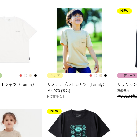
NEW
キッズ
レディース
シャツ（Family）
サステナブルＴシャツ（Family）
リラクシン
￥4,070 (税込)
通常価格
￥9,350 (税
EC在庫なし
NEW