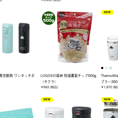
NEW
ll 真空断熱 ワンタッチボ
LOGOSの森林 特選薫製チップ500g
Thermo
（サクラ）
ブラー350
￥693 (税込)
￥1,870 (税
NEW
NEW