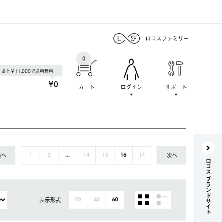
ロゴスファミリー
0
あと￥11,000で送料無料
¥0
カート
ログイン
サポート
前へ
次へ
1
2
...
14
15
16
17
ロゴス ブランドサイト
表示形式
20
40
60