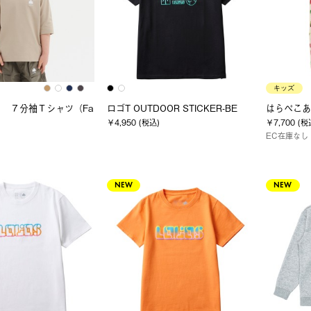
キッズ
 ７分袖Ｔシャツ（Fa
ロゴT OUTDOOR STICKER-BE
はらぺこあお
￥4,950 (税込)
￥7,700 (税
EC在庫なし
NEW
NEW