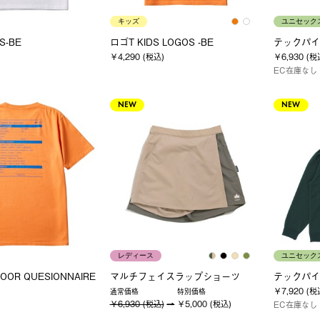
キッズ
ユニセック
S-BE
ロゴT KIDS LOGOS -BE
テックパイ
￥4,290 (税込)
￥6,930 (税
EC在庫なし
NEW
NEW
レディース
ユニセック
OOR QUESIONNAIRE
マルチフェイスラップショーツ
テックパイ
￥7,920 (税
通常価格
特別価格
￥6,930 (税込)
￥5,000 (税込)
EC在庫なし